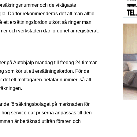
d försäkringsnummer och de viktigaste
ngla. Därför rekommenderas det att man alltid
å ett ersättningsfordon utkört så ringer man
er och verkstaden där fordonet är registrerat.
er på Autohjälp måndag till fredag 24 timmar
g som kör ut ett ersättningsfordon. För de
r det ett mottagaren-betalar nummer, så att
räkningen.
ande försäkringsbolaget på marknaden för
 hög service där priserna anpassas till den
mman är beräknad utifrån föraren och