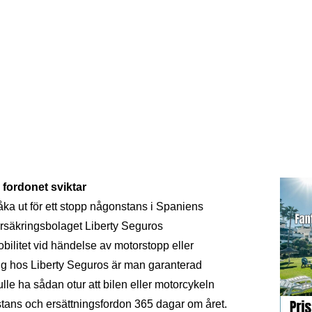
er 2010
 fordonet sviktar
åka ut för ett stopp någonstans i Spaniens
örsäkringsbolaget Liberty Seguros
litet vid händelse av motorstopp eller
ng hos Liberty Seguros är man garanterad
le ha sådan otur att bilen eller motorcykeln
stans och ersättningsfordon 365 dagar om året.