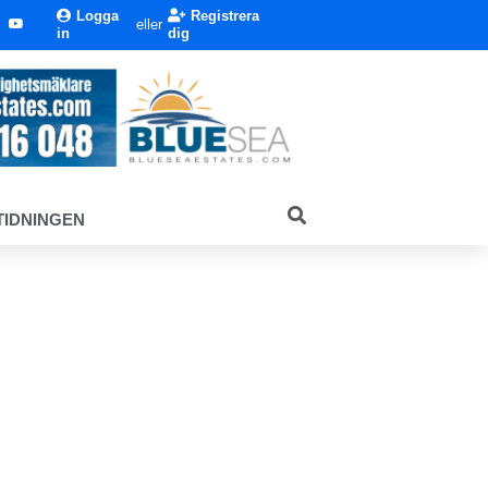
Logga
Registrera
eller
in
dig
TIDNINGEN