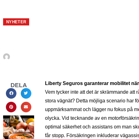
NYHETER
Costa Biz oktob
Av
En Sueco
september 30, 2010
Liberty Seguros garanterar mobilitet när
DELA
Vem tycker inte att det är skrämmande att r
stora vägnät? Detta möjliga scenario har f
uppmärksammat och lägger nu fokus på mobi
olycka. Vid tecknande av en motorförsäkri
optimal säkerhet och assistans om man skul
får stopp. Försäkringen inkluderar vägassi