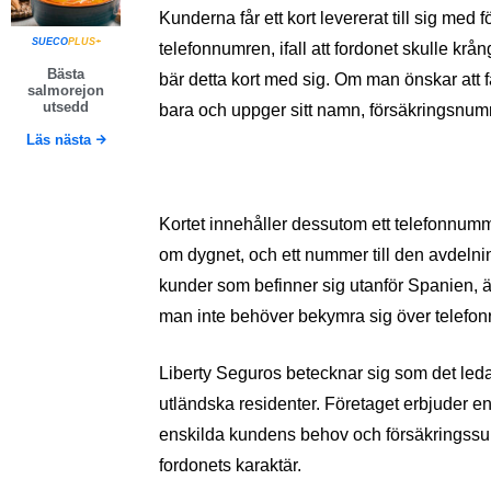
Kunderna får ett kort levererat till sig me
SUECO
PLUS+
telefonnumren, ifall att fordonet skulle krå
Bästa
bär detta kort med sig. Om man önskar att f
salmorejon
utsedd
bara och uppger sitt namn, försäkringsnumm
Läs nästa
Kortet innehåller dessutom ett telefonnumm
om dygnet, och ett nummer till den avdelnin
kunder som befinner sig utanför Spanien, ä
man inte behöver bekymra sig över telefon
Liberty Seguros betecknar sig som det led
utländska residenter. Företaget erbjuder en
enskilda kundens behov och försäkringssu
fordonets karaktär.