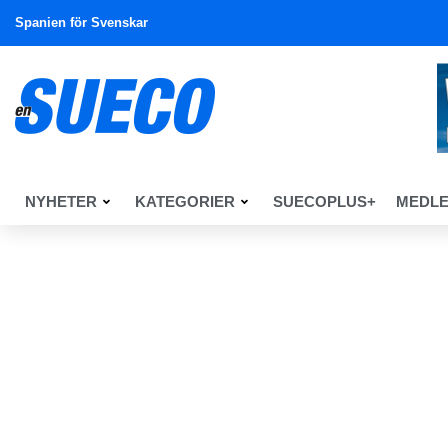
Spanien för Svenskar
NYHETER
KATEGORIER
SUECOPLUS+
MEDL
En Sueco
Nyheter
Nyheter
Costa Biz oktober 2010