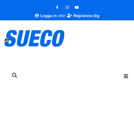
Logga in
eller
Registrera dig
En Sueco
Livsstil
Hälsa
Vitaminer och mineraler