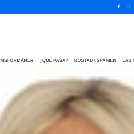
EMSFÖRMÅNER
¿QUÉ PASA?
BOSTAD I SPANIEN
LÄS 
nan skapar sundhet i kroppen