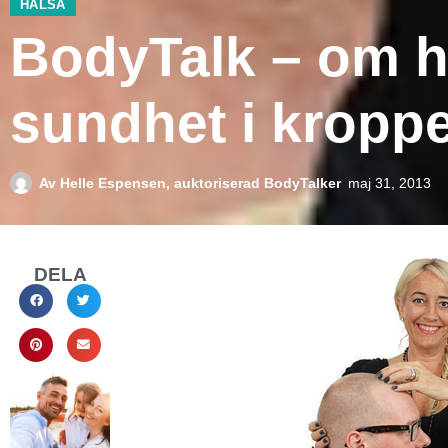
HÄLSA
BodyTalk – om hu
sundhet i kropp
Av
Helle Espensen, auktoriserad BodyTalker
maj 31, 2013
DELA