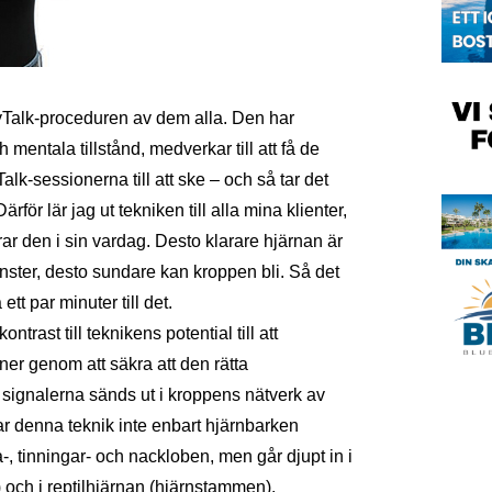
yTalk-proceduren av dem alla. Den har
h mentala tillstånd, medverkar till att få de
lk-sessionerna till att ske – och så tar det
för lär jag ut tekniken till alla mina klienter,
r den i sin vardag. Desto klarare hjärnan är
nster, desto sundare kan kroppen bli. Så det
ett par minuter till det.
trast till teknikens potential till att
er genom att säkra att den rätta
 signalerna sänds ut i kroppens nätverk av
ar denna teknik inte enbart hjärnbarken
-, tinningar- och nackloben, men går djupt in i
och i reptilhjärnan (hjärnstammen).