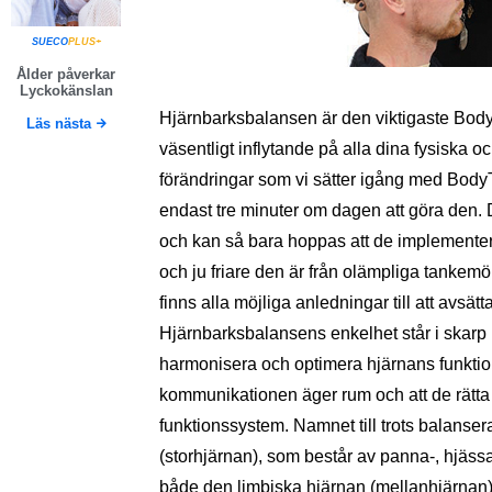
SUECO
PLUS+
Ålder påverkar
Lyckokänslan
Hjärnbarksbalansen är den viktigaste Bod
Läs nästa
väsentligt inflytande på alla dina fysiska oc
förändringar som vi sätter igång med BodyTa
endast tre minuter om dagen att göra den. Där
och kan så bara hoppas att de implementera
och ju friare den är från olämpliga tankemö
finns alla möjliga anledningar till att avsätta 
Hjärnbarksbalansens enkelhet står i skarp kon
harmonisera och optimera hjärnans funktion
kommunikationen äger rum och att de rätta
funktionssystem. Namnet till trots balanser
(storhjärnan), som består av panna-, hjässa
både den limbiska hjärnan (mellanhjärnan) 