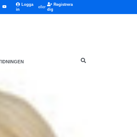
Logga
Registrera
eller
in
dig
TIDNINGEN