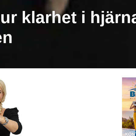
r klarhet i hjär
en