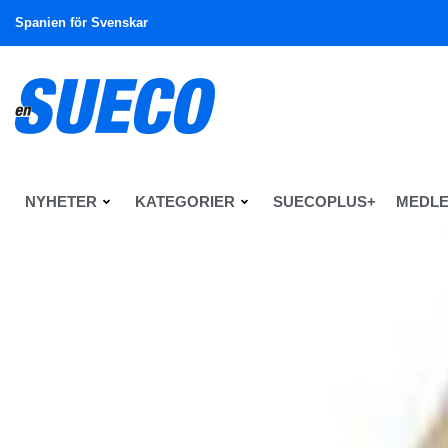
Spanien för Svenskar
NYHETER
KATEGORIER
SUECOPLUS+
MEDL
En Sueco
Livsstil
Hälsa
BodyTalk – om hur klarhet i hjär