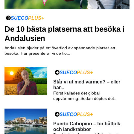
SUECO
PLUS+
De 10 bästa platserna att besöka i
Andalusien
Andalusien bjuder på ett överflöd av spännande platser att
besöka. Här presenterar vi de tio...
SUECO
PLUS+
Står vi ut med värmen? – eller
har...
Först kallades det global
uppvärmning. Sedan döptes det...
SUECO
PLUS+
Puerto Cabopino – för båtfolk
och landkrabbor