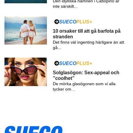
Den idylliska hamnen i Cabopino är
inte särskilt...
SUECO
PLUS+
10 orsaker till att gå barfota på
stranden
Det finns väl ingenting härligare än att
gå...
SUECO
PLUS+
Solglasögon: Sex-appeal och
”coolhet”
De mörka glasögonen som vi alla
tycker om...