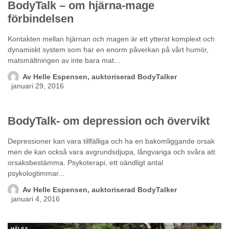
BodyTalk – om hjärna-mage
förbindelsen
Kontakten mellan hjärnan och magen är ett ytterst komplext och
dynamiskt system som har en enorm påverkan på vårt humör,
matsmältningen av inte bara mat...
Av
Helle Espensen, auktoriserad BodyTalker
januari 29, 2016
HÄLSA
BodyTalk- om depression och övervikt
Depressioner kan vara tillfälliga och ha en bakomliggande orsak
men de kan också vara avgrundsdjupa, långvariga och svåra att
orsaksbestämma. Psykoterapi, ett oändligt antal
psykologtimmar...
Av
Helle Espensen, auktoriserad BodyTalker
januari 4, 2016
HÄLSA