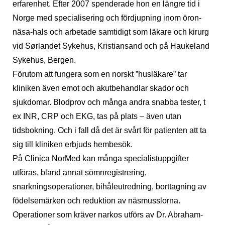
erfarenhet. Efter 2007 spenderade hon en längre tid i
Norge med specialisering och fördjupning inom öron-
näsa-hals och arbetade samtidigt som läkare och kirurg
vid Sørlandet Sykehus, Kristiansand och på Haukeland
Sykehus, Bergen.
Förutom att fungera som en norskt ”husläkare” tar
kliniken även emot och akutbehandlar skador och
sjukdomar. Blodprov och många andra snabba tester, t
ex INR, CRP och EKG, tas på plats – även utan
tidsbokning. Och i fall då det är svårt för patienten att ta
sig till kliniken erbjuds hembesök.
På Clinica NorMed kan många specialistuppgifter
utföras, bland annat sömnregistrering,
snarkningsoperationer, bihåleutredning, borttagning av
födelsemärken och reduktion av näsmusslorna.
Operationer som kräver narkos utförs av Dr. Abraham-