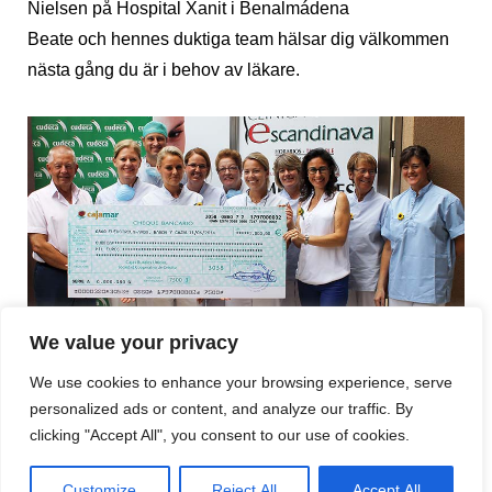
Nielsen på Hospital Xanit i Benalmádena
Beate och hennes duktiga team hälsar dig välkommen
nästa gång du är i behov av läkare.
We value your privacy
1 000 euro från Clinica Dental Escandinava
We use cookies to enhance your browsing experience, serve
till Cudeca
personalized ads or content, and analyze our traffic. By
Chefen, Keld Overgaard, satt i möte men den duktiga
clicking "Accept All", you consent to our use of cookies.
personalen stod redo med checken på 1 000 euro när
Customize
Reject All
Accept All