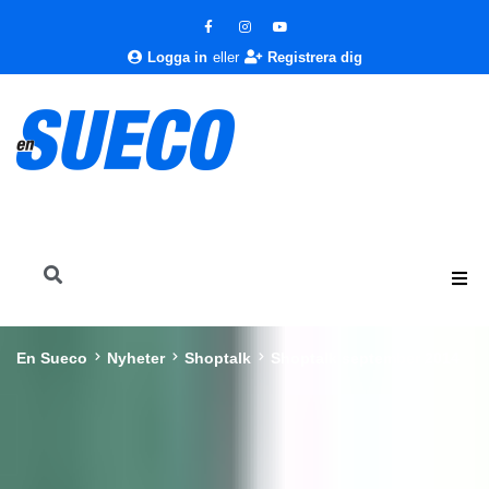
Logga in
eller
Registrera dig
En Sueco
Nyheter
Shoptalk
Shoptalk september 2014