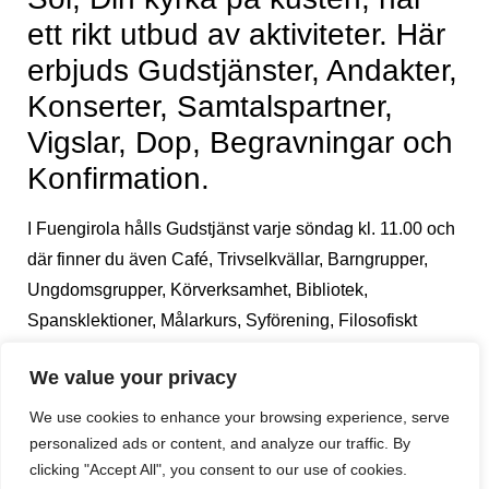
ett rikt utbud av aktiviteter. Här
erbjuds Gudstjänster, Andakter,
Konserter, Samtalspartner,
Vigslar, Dop, Begravningar och
Konfirmation.
I Fuengirola hålls Gudstjänst varje söndag kl. 11.00 och
där finner du även Café, Trivselkvällar, Barngrupper,
Ungdomsgrupper, Körverksamhet, Bibliotek,
Spansklektioner, Målarkurs, Syförening, Filosofiskt
forum, AA-grupp, Julmarknad och mycket mer.
We value your privacy
Caféet är öppet i Fuengirola tisdag till fredag kl. 10.30 –
We use cookies to enhance your browsing experience, serve
14.00
personalized ads or content, and analyze our traffic. By
clicking "Accept All", you consent to our use of cookies.