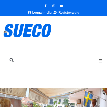
Logga in
eller
Registrera dig
En Sueco
Kultur
Klubbar och Föreningar
Svenska Kyrkan på Costa del Sol