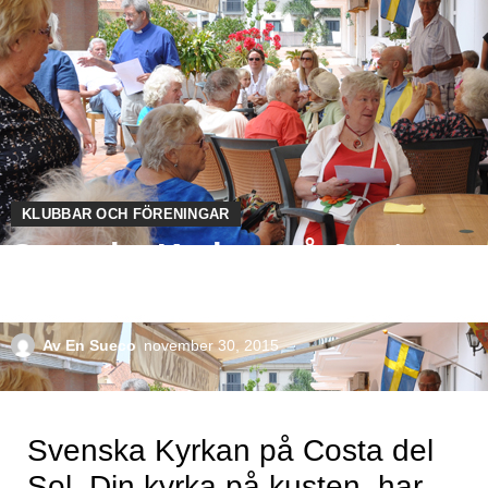
KLUBBAR OCH FÖRENINGAR
Svenska Kyrkan på Costa
del Sol
Av
En Sueco
november 30, 2015
Svenska Kyrkan på Costa del
Sol, Din kyrka på kusten, har