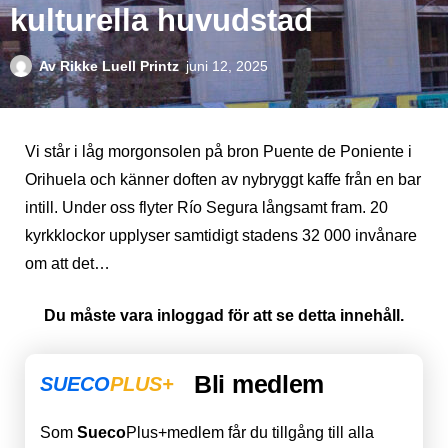
kulturella huvudstad
Av
Rikke Luell Printz
juni 12, 2025
Vi står i låg morgonsolen på bron Puente de Poniente i
Orihuela och känner doften av nybryggt kaffe från en bar
intill. Under oss flyter Río Segura långsamt fram. 20
kyrkklockor upplyser samtidigt stadens 32 000 invånare
om att det…
Du måste vara inloggad för att se detta innehåll.
Bli medlem
SUECO
PLUS+
Som
Sueco
Plus+medlem får du tillgång till alla