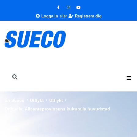
Logga in
eller
Registrera dig
En Sueco
Utflykt
Utflykt
Orihuela: Alicanteprovinsens kulturella huvudstad