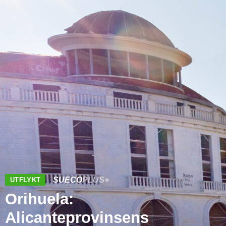
SUECO
PLUS+
UTFLYKT
Orihuela:
Alicanteprovinsens