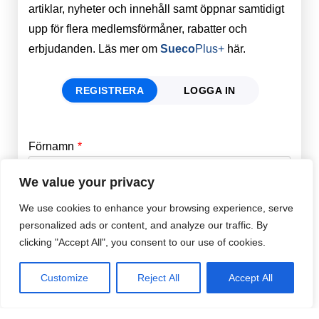
artiklar, nyheter och innehåll samt öppnar samtidigt
upp för flera medlemsförmåner, rabatter och
erbjudanden. Läs mer om
Sueco
Plus+
här.
REGISTRERA
LOGGA IN
Förnamn
Email
*
We value your privacy
Efternamn
Password
*
We use cookies to enhance your browsing experience, serve
personalized ads or content, and analyze our traffic. By
clicking "Accept All", you consent to our use of cookies.
Remember Me
E-post
*
Customize
Reject All
Accept All