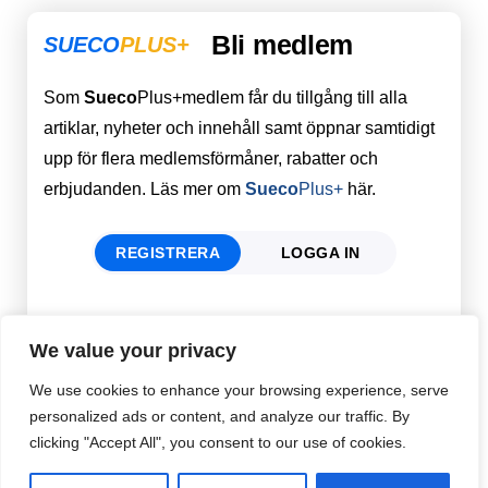
Bli medlem
SUECO
PLUS+
Som
Sueco
Plus+medlem får du tillgång till alla
artiklar, nyheter och innehåll samt öppnar samtidigt
upp för flera medlemsförmåner, rabatter och
erbjudanden. Läs mer om
Sueco
Plus+
här.
REGISTRERA
LOGGA IN
Förnamn
Email
*
We value your privacy
We use cookies to enhance your browsing experience, serve
personalized ads or content, and analyze our traffic. By
Efternamn
Password
*
clicking "Accept All", you consent to our use of cookies.