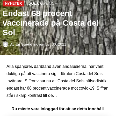
SUECO
PLUS+
NYHETER
Endast 68 procent
vaccinerade på Costa del
Sol
Av
En Sueco
november 30, 2021
Alla spanjorer, däribland även andalusierna, har varit
duktiga på att vaccinera sig – förutom Costa del Sols
invånare. Siffror visar nu att Costa del Sols hälsodistrikt
endast har 68 procent vaccinerade mot covid-19. Siffran
står i skarp kontrast till de…
Du måste vara inloggad för att se detta innehåll.