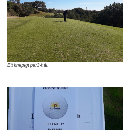
Ett knepigt par3-hål.