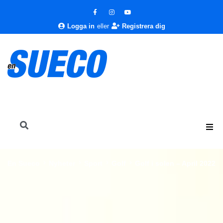
Logga in
eller
Registrera dig
En Sueco
Nyheter
Sport
Golf
Golf i solen – April 2022