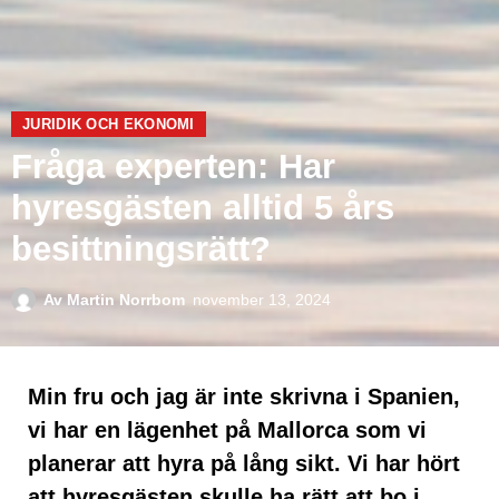
JURIDIK OCH EKONOMI
Fråga experten: Har
hyresgästen alltid 5 års
besittningsrätt?
Av
Martin Norrbom
november 13, 2024
Min fru och jag är inte skrivna i Spanien,
vi har en lägenhet på Mallorca som vi
planerar att hyra på lång sikt. Vi har hört
att hyresgästen skulle ha rätt att bo i