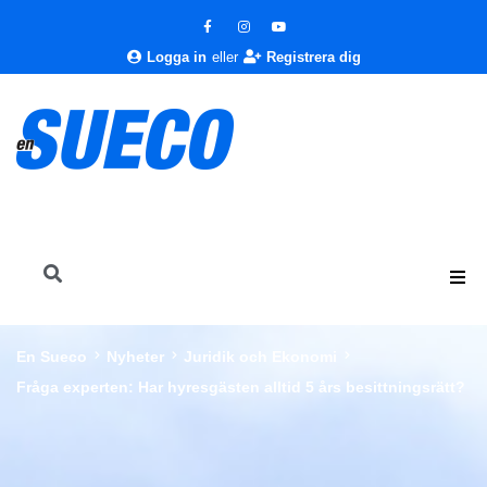
Logga in
eller
Registrera dig
En Sueco
Nyheter
Juridik och Ekonomi
Fråga experten: Har hyresgästen alltid 5 års besittningsrätt?