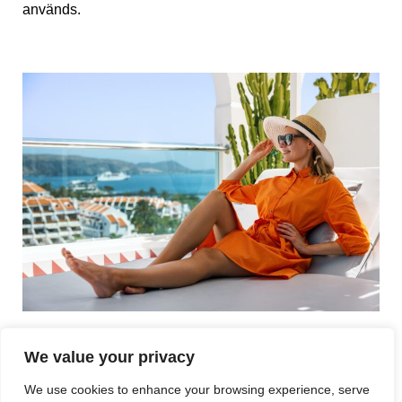
används.
Så vad gäller då egentligen?
We value your privacy
We use cookies to enhance your browsing experience, serve