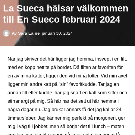
La Sueca hälsar välkommen
till En Sueco februari 2024
Av
Sara Laine
januari 30, 2024
När jag skriver det här ligger jag hemma, insvept i en filt,
med en kopp hett te på bordet. Då filten är favoriten för
en av mina katter, ligger den vid mina fötter. Vid min axel
ligger min andra katt på ”sin” favoritkudde. Tar jag en
annan filt eller kudde, har jag snart en katt som sitter och
stirrar argt på mig. Så här har det sett ut här hemma i
några dagar nu. Jag brukar annars få det jag kallar 24-
timmarsfeber: Jag känner mig perfekt på morgonen, ger
mig i väg till jobbet, men så börjar det till lunch – maten
smakar inte, jag blir sugen på coca-cola, jag börjar få