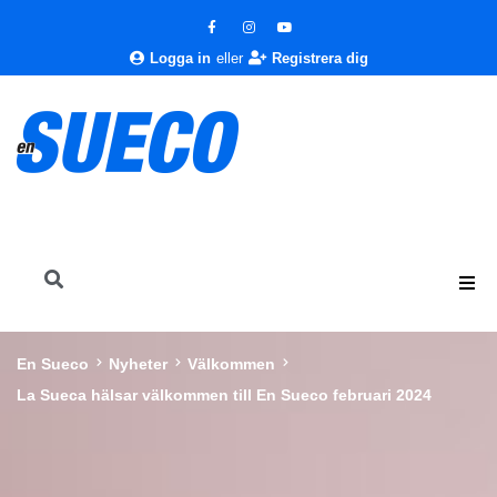
Logga in
eller
Registrera dig
En Sueco
Nyheter
Välkommen
La Sueca hälsar välkommen till En Sueco februari 2024