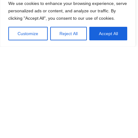
We use cookies to enhance your browsing experience, serve
Ja, ingen anledning till att ha långtråkigt så länge man
personalized ads or content, and analyze our traffic. By
är frisk – det är bara att göra som Karethe och ge sig
clicking "Accept All", you consent to our use of cookies.
iväg!
Customize
Reject All
Accept All
Är äventyrandet inte för dig så kan du göra som Henrik,
som ju tycker om att gå i sina penseér. Denna månad
har han tagit fasta på Forbes utnämnande av Málaga
och Costa del Sol som världens bästa plats att bo på.
Fantastiskt, tycker nog de flesta, men det har också ett
pris.
Själv hann jag med ett besök i La Cala de Mijas innan
jag blev sjuk, där träffade jag Dana Dragomir. Hon är
världens första kvinnliga professionella panflöjtist och i
Sverige har hon bland annat jobbat med stora namn
som Björn Ulvaeus, Benny Andersson och Max Martin.