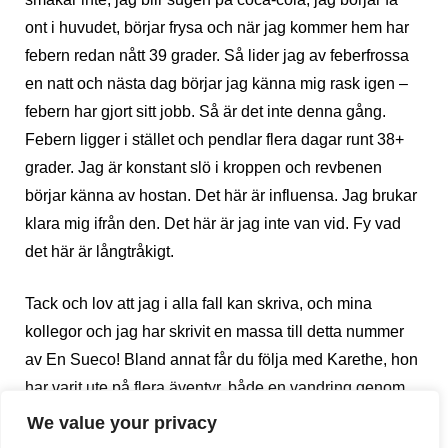
ont i huvudet, börjar frysa och när jag kommer hem har
febern redan nått 39 grader. Så lider jag av feberfrossa
en natt och nästa dag börjar jag känna mig rask igen –
febern har gjort sitt jobb. Så är det inte denna gång.
Febern ligger i stället och pendlar flera dagar runt 38+
grader. Jag är konstant slö i kroppen och revbenen
börjar känna av hostan. Det här är influensa. Jag brukar
klara mig ifrån den. Det här är jag inte van vid. Fy vad
det här är långtråkigt.
Tack och lov att jag i alla fall kan skriva, och mina
kollegor och jag har skrivit en massa till detta nummer
av En Sueco! Bland annat får du följa med Karethe, hon
har varit ute på flera äventyr, både en vandring genom
historien kring Caminto del Rey och hennes egen utflykt
We value your privacy
till den populära stigen samt hennes kajaktur i Sevilla.