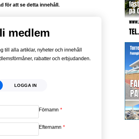
 för att se detta innehåll.
li medlem
till alla artiklar, nyheter och innehåll
edlemsförmåner, rabatter och erbjudanden.
LOGGA IN
Förnamn
Email
*
Efternamn
Password
*