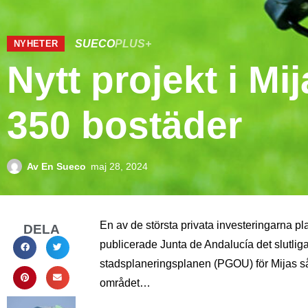
SUECO
PLUS+
NYHETER
Nytt projekt i Mi
350 bostäder
Av
En Sueco
maj 28, 2024
En av de största privata investeringarna 
DELA
publicerade Junta de Andalucía det slutl
stadsplaneringsplanen (PGOU) för Mijas så a
området…