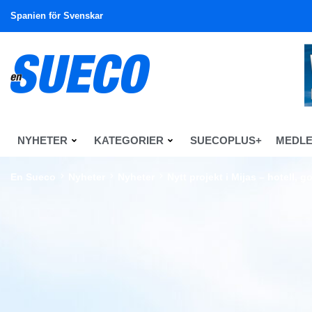
Spanien för Svenskar
NYHETER
KATEGORIER
SUECOPLUS+
MEDL
En Sueco
Nyheter
Nyheter
Nytt projekt i Mijas – hotell,