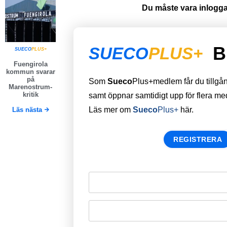
Du måste vara inloggad
B
SUECO
PLUS+
SUECO
PLUS+
Fuengirola
kommun svarar
på
Som
Sueco
Plus+medlem får du tillgång 
Marenostrum-
kritik
samt öppnar samtidigt upp för flera m
Läs mer om
Sueco
Plus+
här.
Läs nästa
REGISTRERA