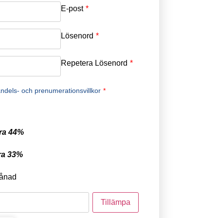
E-post
*
Lösenord
*
Repetera Lösenord
*
ndels- och prenumerationsvillkor
*
ra 44%
ra 33%
ånad