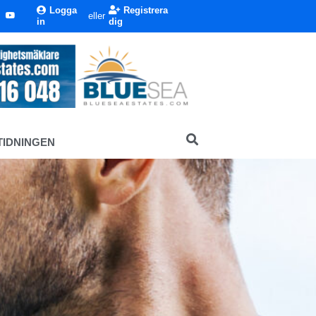
Logga
Registrera
eller
in
dig
TIDNINGEN