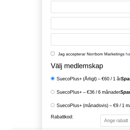
Remember Me
Jag accepterar Norrbom Marketings
ha
Välj medlemskap
SuecoPlus+ (Årligt)
–
€
60
/
1 år
Spa
SuecoPlus+
–
€
36
/
6 månader
Spa
SuecoPlus+ (månadsvis)
–
€
9
/
1 m
Rabattkod: