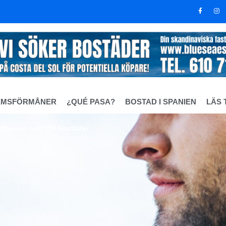
EMSFÖRMÅNER
¿QUÉ PASA?
BOSTAD I SPANIEN
LÄS 
 golfbanan och 350 bostäder