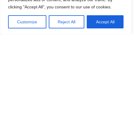
Endast arbetskostnaden ger rätt till avdrag men inte
clicking "Accept All", you consent to our use of cookies.
materialkostnader. Följande regler gäller:
Customize
Reject All
Accept All
ROT-avdraget får vara max 30 procent av
arbetskostnaden
ROT-avdraget får max uppgå till 50 000 kronor per
person
Vad behöver du tänka på när
du ska renovera din
fastighet i Spanien
Generellt sett är det billigare att renovera i Spanien än i
Sverige. Framför allt är arbetskostnaden betydligt lägre.
Det handlar också om vilka material du använder. T ex
trämaterial är dyrare i Spanien än i Sverige, medan
kakel- eller keramikplattor kan vara betydligt billigare i