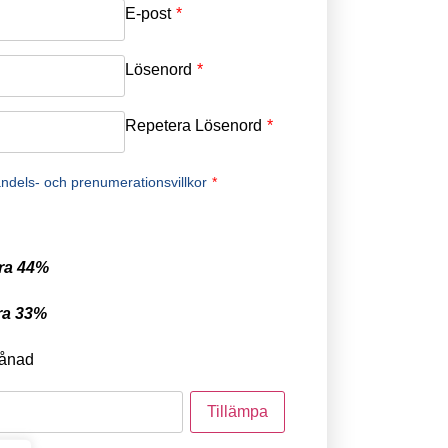
E-post
*
Lösenord
*
Repetera Lösenord
*
ndels- och prenumerationsvillkor
*
ra 44%
ra 33%
ånad