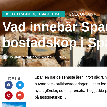
SUECO
PLUS+
BOSTAD I SPANIEN
,
TEMA & DEBATT
Vad innebär Span
bostadsköp i Sp
Av
Martin Norrbom
januari 23, 2025
Spanien har de senaste åren infört några my
DELA
nuvarande koalitionsregeringen, under led
nytt lagförslag som har orsakat högljudda pr
på fastighetsköp…