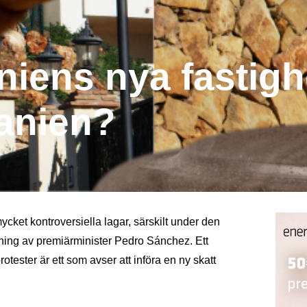
iens nya fastigh
anien?
cket kontroversiella lagar, särskilt under den
ning av premiärminister Pedro Sánchez. Ett
otester är ett som avser att införa en ny skatt