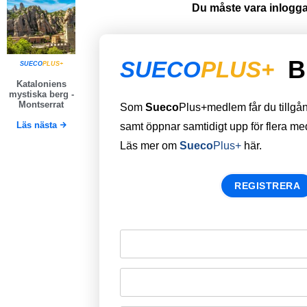
Du måste vara inloggad
B
SUECO
PLUS+
SUECO
PLUS+
Kataloniens
mystiska berg -
Montserrat
Som
Sueco
Plus+medlem får du tillgång 
Läs nästa
samt öppnar samtidigt upp för flera m
Läs mer om
Sueco
Plus+
här.
REGISTRERA