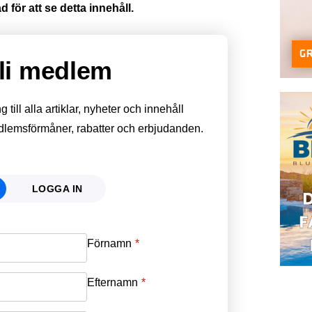
 för att se detta innehåll.
li medlem
till alla artiklar, nyheter och innehåll
edlemsförmåner, rabatter och erbjudanden.
LOGGA IN
Förnamn
Email
*
Efternamn
Password
*