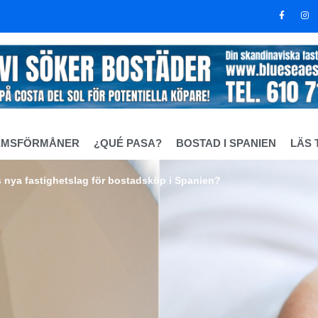
EMSFÖRMÅNER
¿QUÉ PASA?
BOSTAD I SPANIEN
LÄS 
 nya fastighetslag för bostadsköp i Spanien?