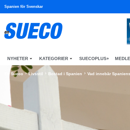
Spanien för Svenskar
NYHETER
KATEGORIER
SUECOPLUS+
MEDL
En Sueco
Livsstil
Bostad i Spanien
Vad innebär Spaniens