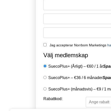
Remember Me
Jag accepterar Norrbom Marketings
ha
Välj medlemskap
SuecoPlus+ (Årligt)
–
€
60
/
1 år
Spa
SuecoPlus+
–
€
36
/
6 månader
Spa
SuecoPlus+ (månadsvis)
–
€
9
/
1 m
Rabattkod: