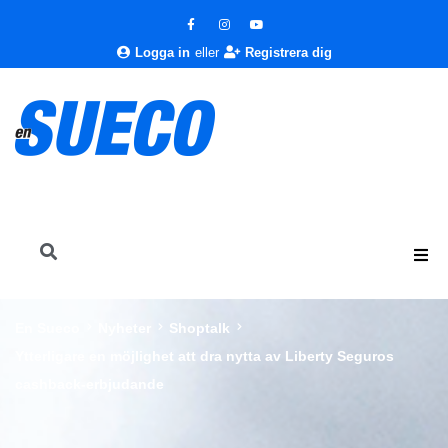
Logga in
eller
Registrera dig
En Sueco
Nyheter
Shoptalk
Ytterligare en möjlighet att dra nytta av Liberty Seguros
cashback-erbjudande