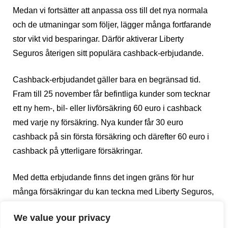
Medan vi fortsätter att anpassa oss till det nya normala
och de utmaningar som följer, lägger många fortfarande
stor vikt vid besparingar. Därför aktiverar Liberty
Seguros återigen sitt populära cashback-erbjudande.
Cashback-erbjudandet gäller bara en begränsad tid.
Fram till 25 november får befintliga kunder som tecknar
ett ny hem-, bil- eller livförsäkring 60 euro i cashback
med varje ny försäkring. Nya kunder får 30 euro
cashback på sin första försäkring och därefter 60 euro i
cashback på ytterligare försäkringar.
Med detta erbjudande finns det ingen gräns för hur
många försäkringar du kan teckna med Liberty Seguros,
varför det inte heller finns någon gräns för cashback-
We value your privacy
återbetalningar, utan att kompromissa med kvaliteten.