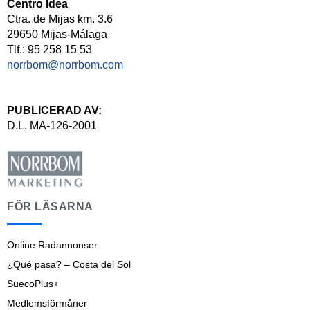
Centro Idea
Ctra. de Mijas km. 3.6
29650 Mijas-Málaga
Tlf.: 95 258 15 53
norrbom@norrbom.com
PUBLICERAD AV:
D.L. MA-126-2001
FÖR LÄSARNA
Online Radannonser
¿Qué pasa? – Costa del Sol
SuecoPlus+
Medlemsförmåner