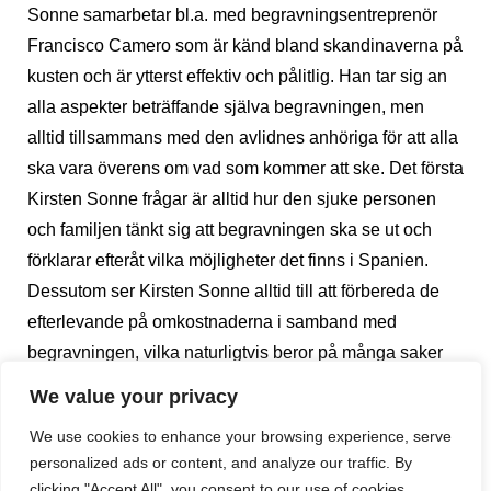
Sonne samarbetar bl.a. med begravningsentreprenör
Francisco Camero som är känd bland skandinaverna på
kusten och är ytterst effektiv och pålitlig. Han tar sig an
alla aspekter beträffande själva begravningen, men
alltid tillsammans med den avlidnes anhöriga för att alla
ska vara överens om vad som kommer att ske. Det första
Kirsten Sonne frågar är alltid hur den sjuke personen
och familjen tänkt sig att begravningen ska se ut och
förklarar efteråt vilka möjligheter det finns i Spanien.
Dessutom ser Kirsten Sonne alltid till att förbereda de
efterlevande på omkostnaderna i samband med
begravningen, vilka naturligtvis beror på många saker
och kan röra sig om allt från ett litet till ett större belopp
We value your privacy
beroende på hur omfattande man önskar att
We use cookies to enhance your browsing experience, serve
begravningen ska vara.
personalized ads or content, and analyze our traffic. By
För ytterligare information om Kirsten Sonnes sjukvård,
clicking "Accept All", you consent to our use of cookies.