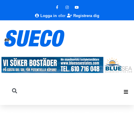
Logga in
eller
Registrera dig
En Sueco
Nyheter
Nyheter
Costa Biz november 2009