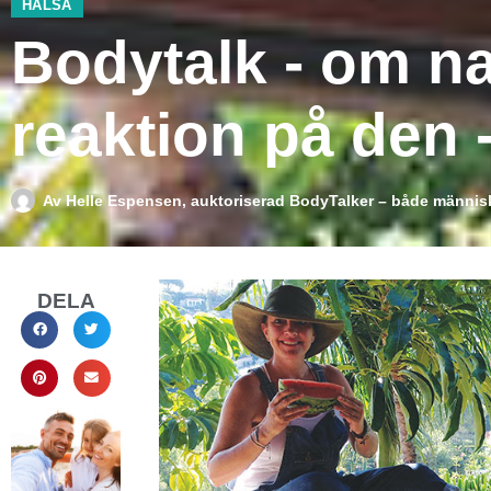
HÄLSA
Bodytalk - om n
reaktion på den -
Av
Helle Espensen, auktoriserad BodyTalker – både människ
DELA