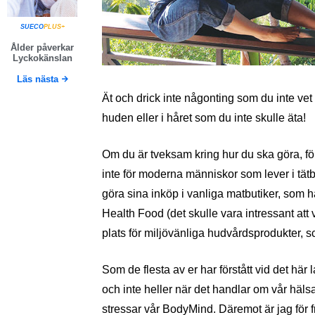
SUECO
PLUS+
Ålder påverkar
Lyckokänslan
Läs nästa
Ät och drick inte någonting som du inte vet
huden eller i håret som du inte skulle äta!
Om du är tveksam kring hur du ska göra, följ
inte för moderna människor som lever i tätb
göra sina inköp i vanliga matbutiker, som h
Health Food (det skulle vara intressant att
plats för miljövänliga hudvårdsprodukter, 
Som de flesta av er har förstått vid det här 
och inte heller när det handlar om vår häls
stressar vår BodyMind. Däremot är jag för fri