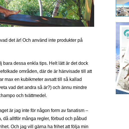
 vad det är! Och använd inte produkter på
 bara dessa enkla tips. Helt lätt är det dock
efolkade områden, där de är hänvisade till att
ar max en kubikmeter avsatt till så kallad
 veta vad det andra så är?) och ännu mindre
schampo och tvättmedel.
laget är jag inte för någon form av fanatism –
a, då alltför många regler, förbud och påbud
het. Och jag vill gärna ha frihet att följa min