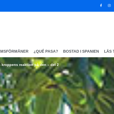
EMSFÖRMÅNER
¿QUÉ PASA?
BOSTAD I SPANIEN
LÄS 
 kroppens reaktion på den – del 2