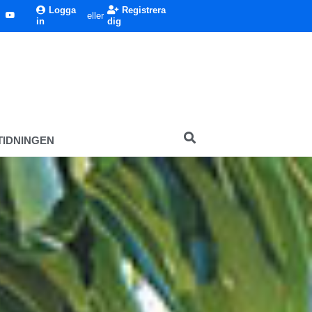
Logga
Registrera
eller
in
dig
TIDNINGEN