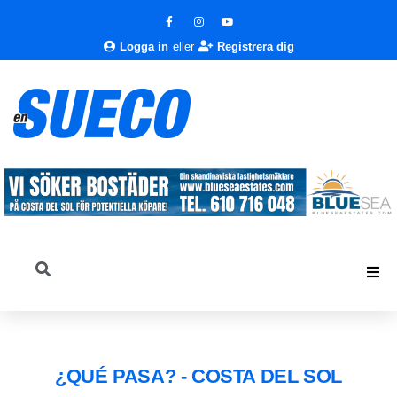
Logga in
eller
Registrera dig
¿QUÉ PASA? - COSTA DEL SOL