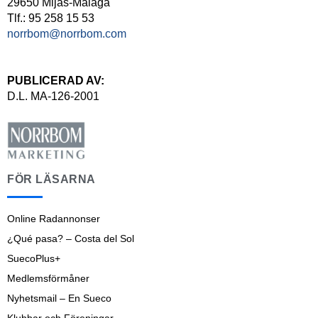
29650 Mijas-Málaga
Tlf.: 95 258 15 53
norrbom@norrbom.com
PUBLICERAD AV:
D.L. MA-126-2001
FÖR LÄSARNA
Online Radannonser
¿Qué pasa? – Costa del Sol
SuecoPlus+
Medlemsförmåner
Nyhetsmail – En Sueco