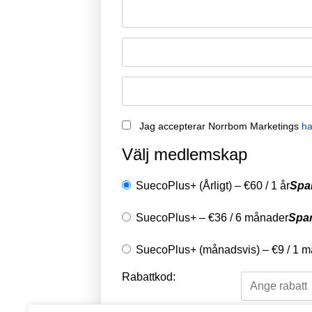
Remember Me
Jag accepterar Norrbom Marketings
ha
Välj medlemskap
SuecoPlus+ (Årligt)
–
€
60
/
1 år
Spa
SuecoPlus+
–
€
36
/
6 månader
Spa
SuecoPlus+ (månadsvis)
–
€
9
/
1 m
Rabattkod: