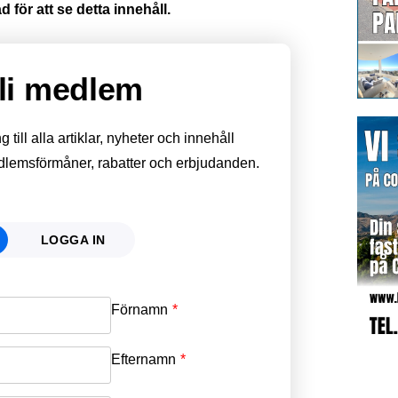
 för att se detta innehåll.
li medlem
till alla artiklar, nyheter och innehåll
edlemsförmåner, rabatter och erbjudanden.
LOGGA IN
Förnamn
Email
*
Efternamn
Password
*