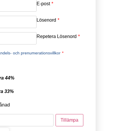
E-post
*
Lösenord
*
Repetera Lösenord
*
ndels- och prenumerationsvillkor
*
ra 44%
ra 33%
ånad