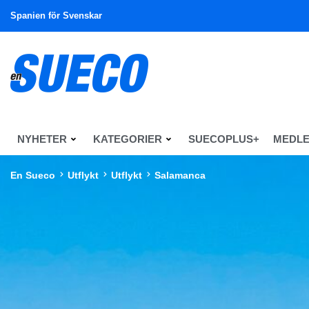
Spanien för Svenskar
NYHETER
KATEGORIER
SUECOPLUS+
MEDL
En Sueco
Utflykt
Utflykt
Salamanca