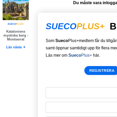
Du måste vara inloggad
B
SUECO
PLUS+
SUECO
PLUS+
Kataloniens
mystiska berg -
Montserrat
Som
Sueco
Plus+medlem får du tillgång 
Läs nästa
samt öppnar samtidigt upp för flera m
Läs mer om
Sueco
Plus+
här.
REGISTRERA