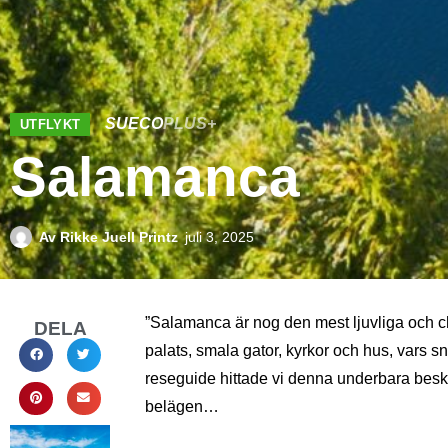
SUECO
PLUS+
UTFLYKT
Salamanca
Av
Rikke Juell Printz
juli 3, 2025
”Salamanca är nog den mest ljuvliga och c
DELA
palats, smala gator, kyrkor och hus, vars 
reseguide hittade vi denna underbara beskr
belägen…