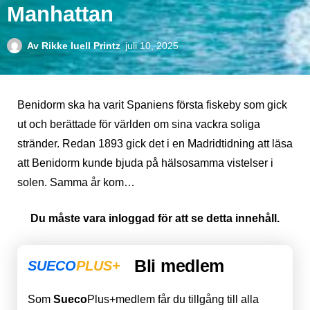
Manhattan
Av
Rikke Iuell Printz
juli 10, 2025
Benidorm ska ha varit Spaniens första fiskeby som gick
ut och berättade för världen om sina vackra soliga
stränder. Redan 1893 gick det i en Madridtidning att läsa
att Benidorm kunde bjuda på hälsosamma vistelser i
solen. Samma år kom…
Du måste vara inloggad för att se detta innehåll.
Bli medlem
SUECO
PLUS+
Som
Sueco
Plus+medlem får du tillgång till alla