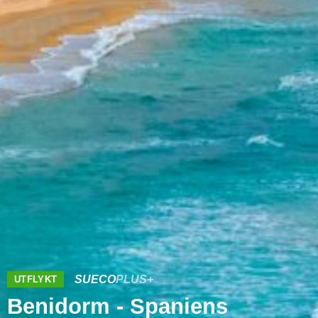
SUECO
PLUS+
UTFLYKT
Benidorm - Spaniens