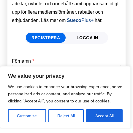
artiklar, nyheter och innehåll samt öppnar samtidigt
upp för flera medlemsförmåner, rabatter och
erbjudanden. Läs mer om
Sueco
Plus+
här.
REGISTRERA
LOGGA IN
Förnamn
Email
*
We value your privacy
Efternamn
Password
*
We use cookies to enhance your browsing experience, serve
personalized ads or content, and analyze our traffic. By
clicking "Accept All", you consent to our use of cookies.
Remember Me
E-post
*
Customize
Reject All
Accept All