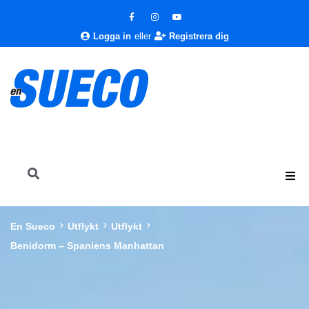
Logga in
eller
Registrera dig
En Sueco
Utflykt
Utflykt
Benidorm – Spaniens Manhattan