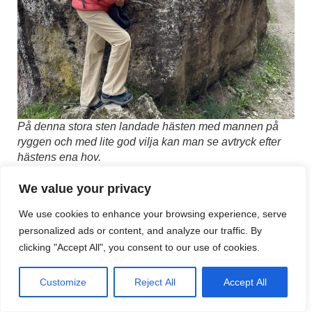
På denna stora sten landade hästen med mannen på
ryggen och med lite god vilja kan man se avtryck efter
hästens ena hov.
We value your privacy
I dag har vi bokat en guidad visning genom Alhamas
We use cookies to enhance your browsing experience, serve
turistbyrå, och turen börjar kl. 12. Att vi väljer detta
personalized ads or content, and analyze our traffic. By
alternativ, och inte går runt i staden på egen hand, beror
clicking "Accept All", you consent to our use of cookies.
på att många av de historiska byggnaderna här bara kan
ses med guide, då de annars är stängda.
Customize
Reject All
Accept All