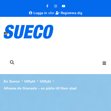
Logga in
eller
Registrera dig
En Sueco
Utflykt
Utflykt
Alhama de Granada – en pärla till liten stad