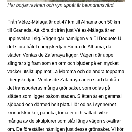
Här börjar ravinen och vyn uppåt är beundransvärd.
Från Vélez-Málaga är det 47 km till Alhama och 50 km
till Granada. Att köra dit från just Vélez-Málaga är en
upplevelse i sig. Vägen går nämligen via El Boquete U,
det stora hålet i bergskedjan Sierra de Alhama, där
staden Ventas de Zafarraya ligger. Vägen där uppe
slingrar sig fram som en orm och bjuder på en mycket
vacker utsikt upp mot La Maroma och de andra topparna
i bergskedjan. Ventas de Zafarraya är en stad därifrån
det transporteras många grönsaker, som odlas på
slätten som ligger bakom staden. Slätten är en gammal
sjöbädd och därmed helt platt. Här odlas i synnerhet
kronärtskockor, paprika, tomater och sallad, vilket
många av de skulpturer som står längs vägen skvallrar
om. De föreställer nämligen just dessa grönsaker. Vi kör