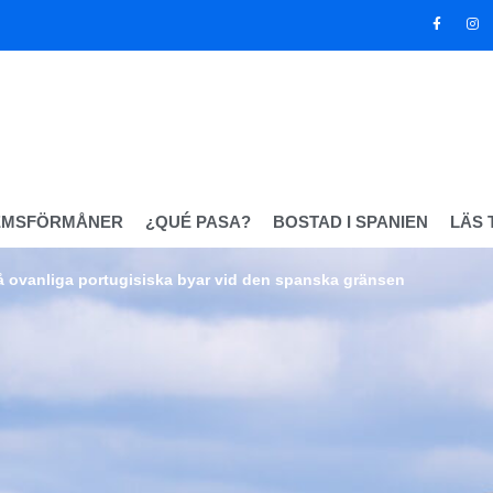
EMSFÖRMÅNER
¿QUÉ PASA?
BOSTAD I SPANIEN
LÄS 
å ovanliga portugisiska byar vid den spanska gränsen