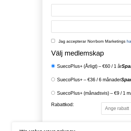
Jag accepterar Norrbom Marketings
ha
Välj medlemskap
SuecoPlus+ (Årligt)
–
€
60
/
1 år
Spa
SuecoPlus+
–
€
36
/
6 månader
Spa
SuecoPlus+ (månadsvis)
–
€
9
/
1 m
Rabattkod:
Välj en betalningsme