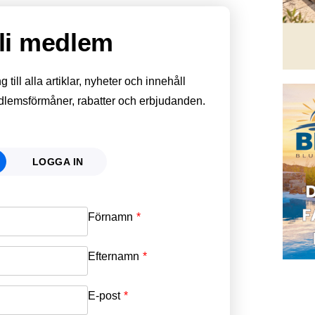
li medlem
till alla artiklar, nyheter och innehåll
edlemsförmåner, rabatter och erbjudanden.
LOGGA IN
Förnamn
Email
*
Efternamn
Password
*
E-post
*