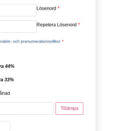
Lösenord
*
Repetera Lösenord
*
ndels- och prenumerationsvillkor
*
ra 44%
ra 33%
ånad
tod