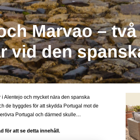
och Marvao – två
ar vid den spans
r i Alentejo och mycket nära den spanska
ch de byggdes för att skydda Portugal mot de
a erövra Portugal och därmed skulle…
 för att se detta innehåll.