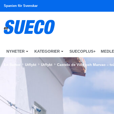
Spanien för Svenskar
NYHETER
KATEGORIER
SUECOPLUS+
MEDL
En Sueco
Utflykt
Utflykt
Castelo de Vide och Marvao – tv