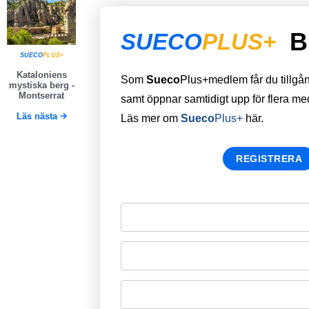
B
SUECO
PLUS+
SUECO
PLUS+
Kataloniens
Som
Sueco
Plus+medlem får du tillgång 
mystiska berg -
Montserrat
samt öppnar samtidigt upp för flera m
Läs nästa
Läs mer om
Sueco
Plus+
här.
REGISTRERA
Remember Me