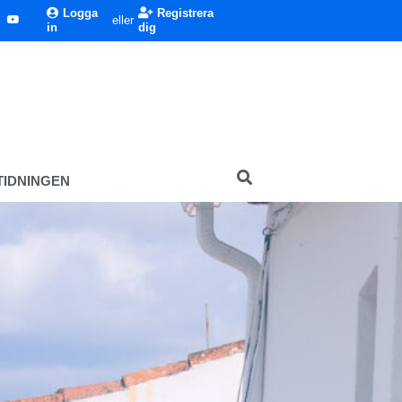
Logga
Registrera
eller
in
dig
TIDNINGEN