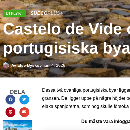
SUECO
PLUS+
UTFLYKT
Castelo de Vide 
portugisiska by
Av
Else Byskov
juni 4, 2026
Dessa två ovanliga portugisiska byar ligge
DELA
gränsen. De ligger uppe på några höjder o
elaka spanjorerna, som nog skulle försök
Du måste vara inloggad