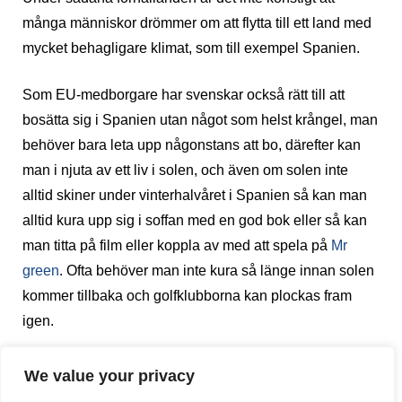
många människor drömmer om att flytta till ett land med
mycket behagligare klimat, som till exempel Spanien.
Som EU-medborgare har svenskar också rätt till att
bosätta sig i Spanien utan något som helst krångel, man
behöver bara leta upp någonstans att bo, därefter kan
man i njuta av ett liv i solen, och även om solen inte
alltid skiner under vinterhalvåret i Spanien så kan man
alltid kura upp sig i soffan med en god bok eller så kan
man titta på film eller koppla av med att spela på
Mr
green
. Ofta behöver man inte kura så länge innan solen
kommer tillbaka och golfklubborna kan plockas fram
igen.
Nu är det dessvärre inte så enkelt. Det finns en hel del
We value your privacy
saker som behöver tas i beaktande när man flyttar till ett