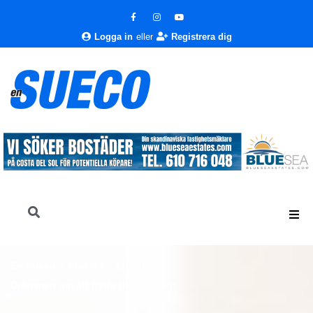
Logga in
eller
Registrera dig
En Sueco
Livsstil
Livsstil
Drömmen om att flytta till Spanien!