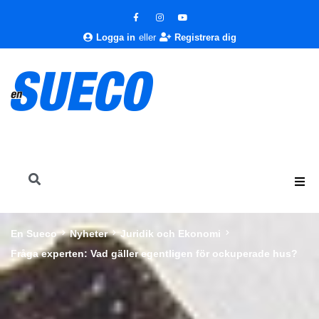
Logga in
eller
Registrera dig
En Sueco
Nyheter
Juridik och Ekonomi
Fråga experten: Vad gäller egentligen för ockuperade hus?