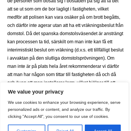
de personer som bosatt sig i bostaden på sig att få det
att se ut som om de bor lagligt i fastigheten, vilket
medför att polisen kan vara osäker på om brott begåtts,
och därför inte agerar utan att ha ett vräkningsbeslut från
domstol. Då det spanska domstolsväsendet är ansträngt
kan processen ta tid, särskilt om man inte kan få ett
interimistiskt beslut om vräkning (d.v.s. ett tillfälligt beslut
i avvaktan på den slutliga domstolsprövningen). Om
man inte är på plats hela året rekommenderar vi därför
att man har någon som tittar till fastigheten då och då
och även att man installerar larm, vilket hjälper till att
kunna agera snabbare och kunna styrka att
We value your privacy
ockupanterna inte är där på laglig väg.
We use cookies to enhance your browsing experience, serve
personalized ads or content, and analyze our traffic. By
När det gäller de konkreta frågeställningarna, måste vi
clicking "Accept All", you consent to our use of cookies.
först göra skillnad mellan två olika brott,
delito de
allanamiento de morada
(hemfridsbrott) och
delito de