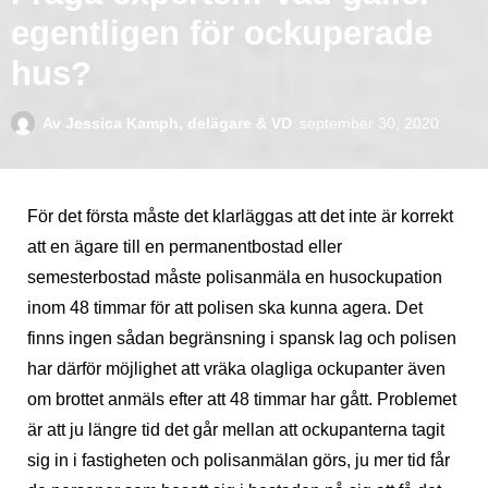
egentligen för ockuperade
hus?
Av
Jessica Kamph, delägare & VD
september 30, 2020
För det första måste det klarläggas att det inte är korrekt
att en ägare till en permanentbostad eller
semesterbostad måste polisanmäla en husockupation
inom 48 timmar för att polisen ska kunna agera. Det
finns ingen sådan begränsning i spansk lag och polisen
har därför möjlighet att vräka olagliga ockupanter även
om brottet anmäls efter att 48 timmar har gått. Problemet
är att ju längre tid det går mellan att ockupanterna tagit
sig in i fastigheten och polisanmälan görs, ju mer tid får