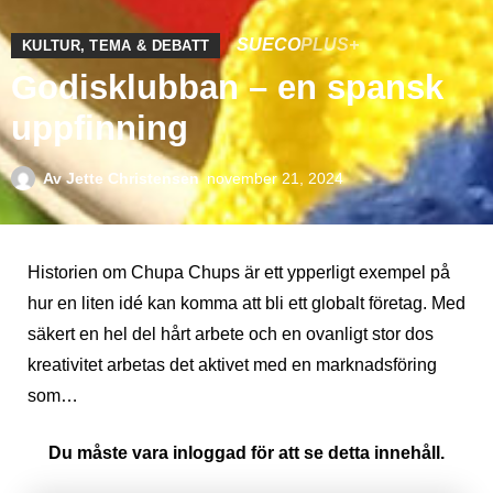
SUECO
PLUS+
KULTUR
,
TEMA & DEBATT
Godisklubban – en spansk
uppfinning
Av
Jette Christensen
november 21, 2024
Historien om Chupa Chups är ett ypperligt exempel på
hur en liten idé kan komma att bli ett globalt företag. Med
säkert en hel del hårt arbete och en ovanligt stor dos
kreativitet arbetas det aktivet med en marknadsföring
som…
Du måste vara inloggad för att se detta innehåll.