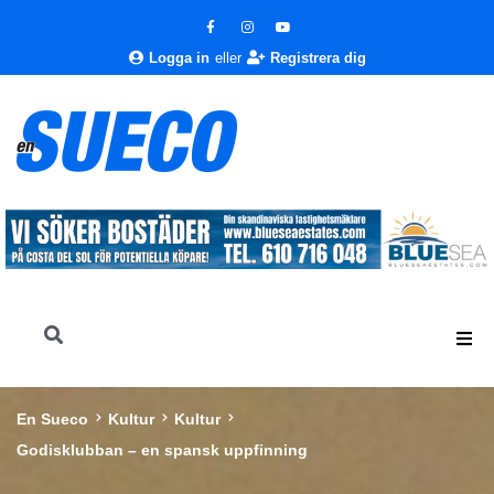
Logga in
eller
Registrera dig
En Sueco
Kultur
Kultur
Godisklubban – en spansk uppfinning