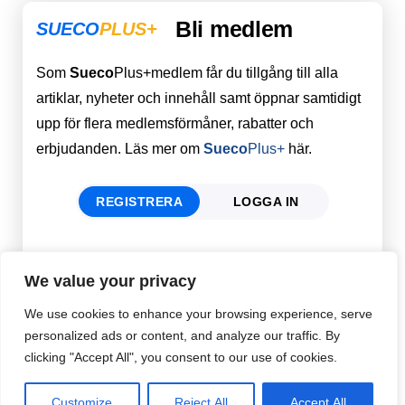
Bli medlem
SUECO
PLUS+
Som
Sueco
Plus+medlem får du tillgång till alla
artiklar, nyheter och innehåll samt öppnar samtidigt
upp för flera medlemsförmåner, rabatter och
erbjudanden. Läs mer om
Sueco
Plus+
här.
REGISTRERA
LOGGA IN
Förnamn
Email
*
We value your privacy
We use cookies to enhance your browsing experience, serve
personalized ads or content, and analyze our traffic. By
Efternamn
Password
*
clicking "Accept All", you consent to our use of cookies.
Customize
Reject All
Accept All