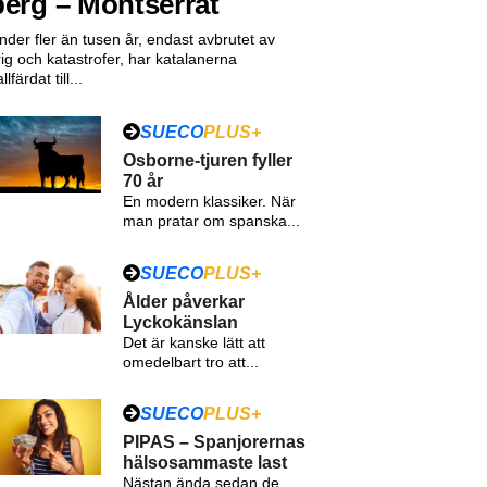
berg – Montserrat
nder fler än tusen år, endast avbrutet av
rig och katastrofer, har katalanerna
llfärdat till...
SUECO
PLUS+
Osborne-tjuren fyller
70 år
En modern klassiker. När
man pratar om spanska...
SUECO
PLUS+
Ålder påverkar
Lyckokänslan
Det är kanske lätt att
omedelbart tro att...
SUECO
PLUS+
PIPAS – Spanjorernas
hälsosammaste last
Nästan ända sedan de