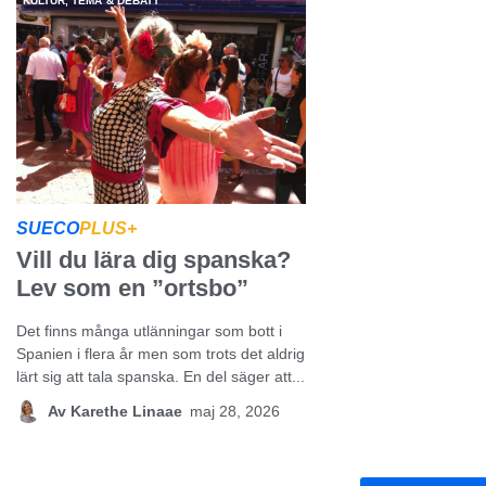
KULTUR
,
TEMA & DEBATT
SUECO
PLUS+
Vill du lära dig spanska?
Lev som en ”ortsbo”
Det finns många utlänningar som bott i
Spanien i flera år men som trots det aldrig
lärt sig att tala spanska. En del säger att...
Av
Karethe Linaae
maj 28, 2026