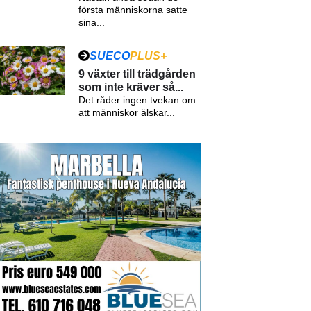
första människorna satte
sina...
SUECO
PLUS+
9 växter till trädgården
som inte kräver så...
Det råder ingen tvekan om
att människor älskar...