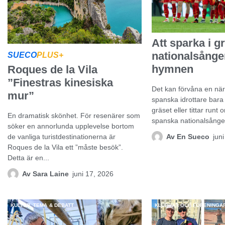
Att sparka i gr
nationalsången
SUECO
PLUS+
hymnen
Roques de la Vila
”Finestras kinesiska
Det kan förvåna en när
mur”
spanska idrottare bara 
gräset eller tittar runt
En dramatisk skönhet. För resenärer som
spanska nationalsången
söker en annorlunda upplevelse bortom
Av
En Sueco
jun
de vanliga turistdestinationerna är
Roques de la Vila ett ”måste besök”.
Detta är en...
Av
Sara Laine
juni 17, 2026
KULTUR
,
TEMA & DEBATT
KLUBBAR OCH FÖRENINGA