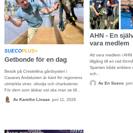
AHN - En själv
vara medlem
SUECO
PLUS+
Att vara medlem i AHN 
Getbonde för en dag
tillgång till en rad förm
Spanien både enklare o
Besök på Crestellina gårdsysteri i
och...
Casares Andalusien är känt för regionens
Av
En Sueco
jun
utmärkta viner, olivolja och charkuterier.
För dem som älskar ost ska man se till...
Av
Karethe Linaae
juni 11, 2026