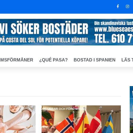
EMSFÖRMÅNER
¿QUÉ PASA?
BOSTAD I SPANIEN
LÄS 
R
KLUBBAR OCH FÖRENINGAR