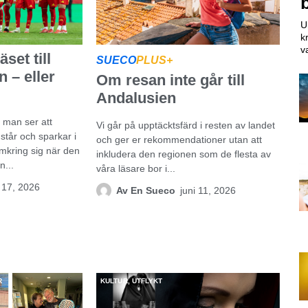
U
k
va
äset till
SUECO
PLUS+
 – eller
Om resan inte går till
Andalusien
 man ser att
Vi går på upptäcktsfärd i resten av landet
står och sparkar i
och ger er rekommendationer utan att
 omkring sig när den
inkludera den regionen som de flesta av
...
våra läsare bor i...
i 17, 2026
Av
En Sueco
juni 11, 2026
R
KULTUR
,
UTFLYKT