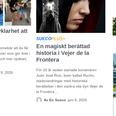
klarhet att
SUECO
PLUS+
En magiskt berättad
innebär att du får
historia i Vejer de la
åner som gör livet i
Frontera
ch mer njutbart,
För 10 år sedan startade konstnären
i 9, 2026
Juan José Ruiz, även kallad Rucho,
stadsvandringar med historiska
berättelser i den vackra vita byn Vejer de
la Frontera....
Av
En Sueco
juni 4, 2026