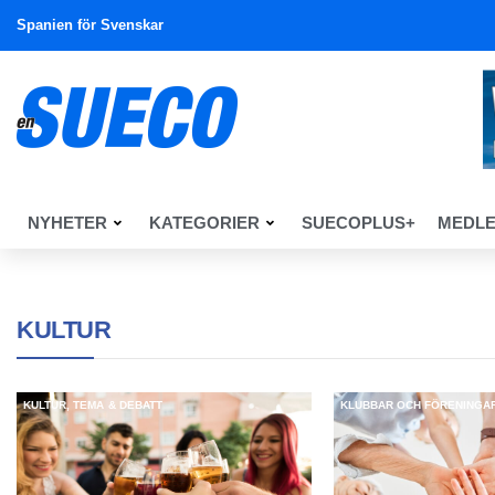
Spanien för Svenskar
NYHETER
KATEGORIER
SUECOPLUS+
MEDL
KULTUR
KULTUR
,
TEMA & DEBATT
KLUBBAR OCH FÖRENINGA