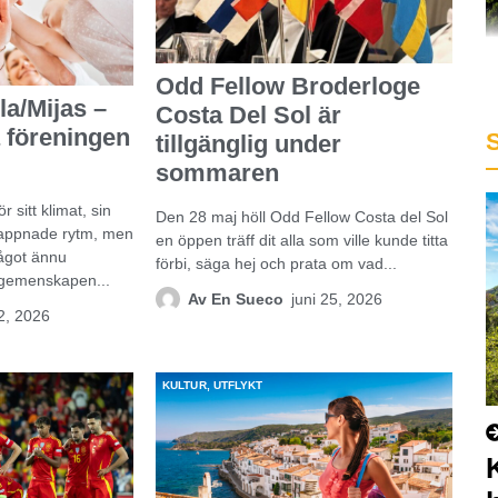
Odd Fellow Broderloge
a/Mijas –
Costa Del Sol är
 föreningen
tillgänglig under
sommaren
r sitt klimat, sin
Den 28 maj höll Odd Fellow Costa del Sol
slappnade rytm, men
en öppen träff dit alla som ville kunde titta
ågot ännu
förbi, säga hej och prata om vad...
t gemenskapen...
Av
En Sueco
juni 25, 2026
 2, 2026
KULTUR
,
UTFLYKT