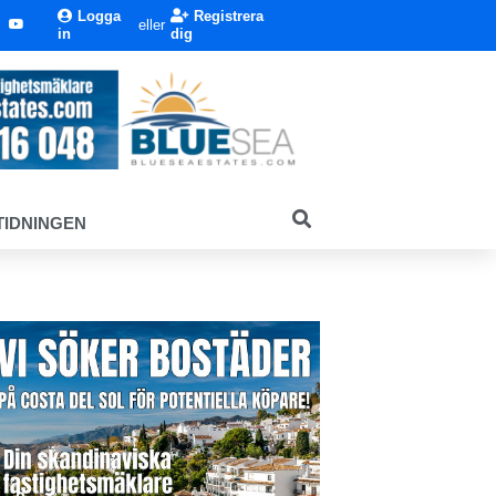
Logga
Registrera
eller
in
dig
TIDNINGEN