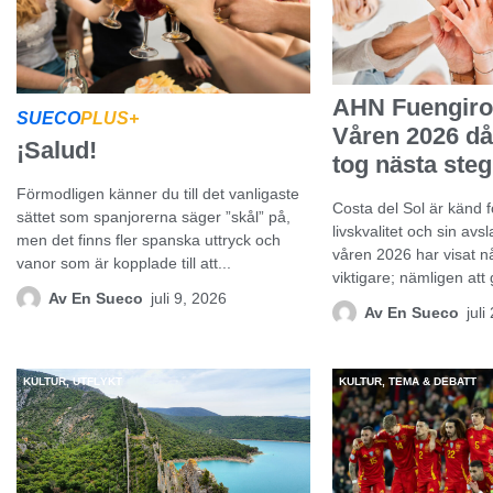
AHN Fuengirol
SUECO
PLUS+
Våren 2026 då
¡Salud!
tog nästa steg
Förmodligen känner du till det vanligaste
Costa del Sol är känd fö
sättet som spanjorerna säger ”skål” på,
livskvalitet och sin av
men det finns fler spanska uttryck och
våren 2026 har visat n
vanor som är kopplade till att...
viktigare; nämligen at
Av
En Sueco
juli 9, 2026
Av
En Sueco
juli
KULTUR
,
UTFLYKT
KULTUR
,
TEMA & DEBATT