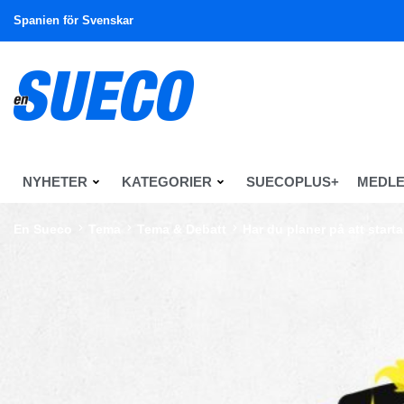
Spanien för Svenskar
NYHETER
KATEGORIER
SUECOPLUS+
MEDL
En Sueco
Tema
Tema & Debatt
Har du planer på att start