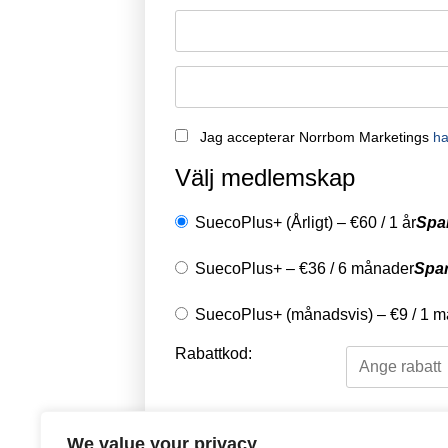
Jag accepterar Norrbom Marketings
ha
Välj medlemskap
SuecoPlus+ (Årligt)
–
€
60
/
1 år
Spa
SuecoPlus+
–
€
36
/
6 månader
Spa
SuecoPlus+ (månadsvis)
–
€
9
/
1 m
Rabattkod:
Välj en betalningsme
We value your privacy