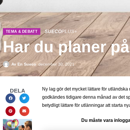
SUECO
PLUS+
TEMA & DEBATT
Har du planer på 
Av
En Sueco
december 30, 2021
Ny lag gör det mycket lättare för utländsk
DELA
godkändes tidigare denna månad av det sp
betydligt lättare för utlänningar att starta 
Du måste vara inloggad