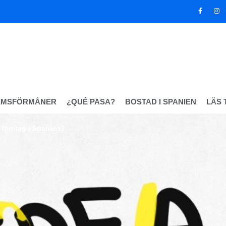
EMSFÖRMÅNER
¿QUÉ PASA?
BOSTAD I SPANIEN
LÄS 
a företag i Spanien?