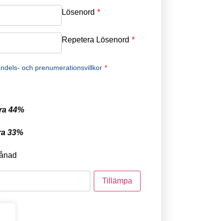
Lösenord
*
Repetera Lösenord
*
ndels- och prenumerationsvillkor
*
ra 44%
ra 33%
ånad
tod