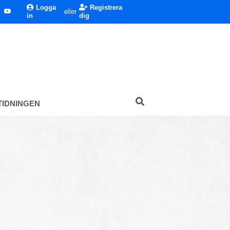
Logga
Registrera
eller
in
dig
TIDNINGEN