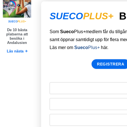
B
SUECO
PLUS+
SUECO
PLUS+
De 10 bästa
Som
Sueco
Plus+medlem får du tillgång 
platserna att
besöka i
samt öppnar samtidigt upp för flera m
Andalusien
Läs mer om
Sueco
Plus+
här.
Läs nästa
REGISTRERA
Remember Me