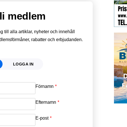
li medlem
till alla artiklar, nyheter och innehåll
edlemsförmåner, rabatter och erbjudanden.
LOGGA IN
Förnamn
Email
*
Efternamn
Password
*
E-post
*