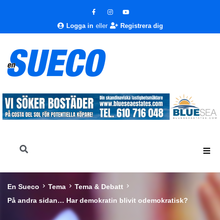
Logga in
eller
Registrera dig
En Sueco
Tema
Tema & Debatt
På andra sidan… Har demokratin blivit odemokratisk?