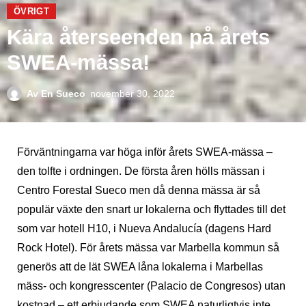
ÖVRIGT
Kära återseenden på årets
SWEA-mässa!
Av
En Sueco
november 30, 2022
Förväntningarna var höga inför årets SWEA-mässa –
den tolfte i ordningen. De första åren hölls mässan i
Centro Forestal Sueco men då denna mässa är så
populär växte den snart ur lokalerna och flyttades till det
som var hotell H10, i Nueva Andalucía (dagens Hard
Rock Hotel). För årets mässa var Marbella kommun så
generös att de lät SWEA låna lokalerna i Marbellas
mäss- och kongresscenter (Palacio de Congresos) utan
kostnad – ett erbjudande som SWEA naturligtvis inte