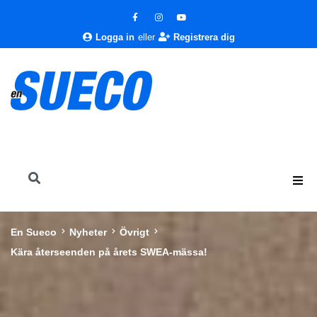
Logga in
eller
Registrera dig
En Sueco
Nyheter
Övrigt
Kära återseenden på årets SWEA-mässa!