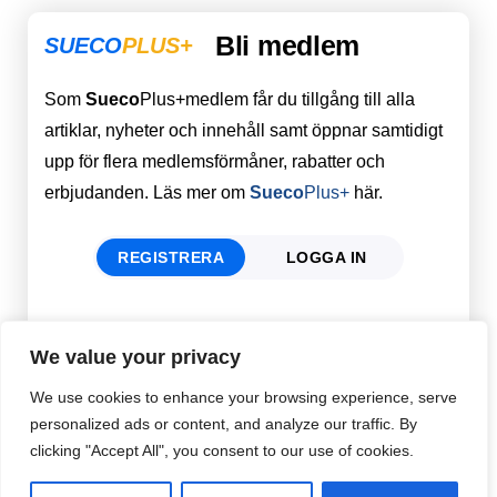
Bli medlem
SUECO
PLUS+
Som
Sueco
Plus+medlem får du tillgång till alla
artiklar, nyheter och innehåll samt öppnar samtidigt
upp för flera medlemsförmåner, rabatter och
erbjudanden. Läs mer om
Sueco
Plus+
här.
REGISTRERA
LOGGA IN
Förnamn
Email
*
We value your privacy
We use cookies to enhance your browsing experience, serve
personalized ads or content, and analyze our traffic. By
Efternamn
Password
*
clicking "Accept All", you consent to our use of cookies.