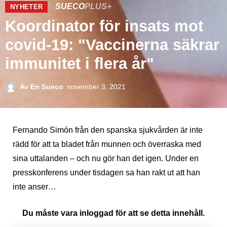
SUECO
PLUS+
NYHETER
Koordinator för insats mot
covid-19: "Vaccinerna säkrar
immunitet i flera år"
Av
En Sueco
november 3, 2021
Fernando Simón från den spanska sjukvården är inte
rädd för att ta bladet från munnen och överraska med
sina uttalanden – och nu gör han det igen. Under en
presskonferens under tisdagen sa han rakt ut att han
inte anser…
Du måste vara inloggad för att se detta innehåll.