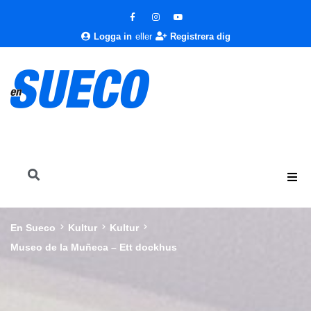
Logga in
eller
Registrera dig
En Sueco
Kultur
Kultur
Museo de la Muñeca – Ett dockhus