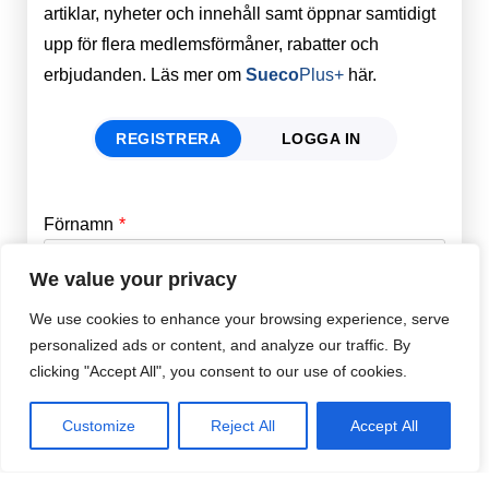
artiklar, nyheter och innehåll samt öppnar samtidigt
upp för flera medlemsförmåner, rabatter och
erbjudanden. Läs mer om
Sueco
Plus+
här.
REGISTRERA
LOGGA IN
Förnamn
Email
*
We value your privacy
Efternamn
Password
*
We use cookies to enhance your browsing experience, serve
personalized ads or content, and analyze our traffic. By
clicking "Accept All", you consent to our use of cookies.
Remember Me
E-post
*
Customize
Reject All
Accept All