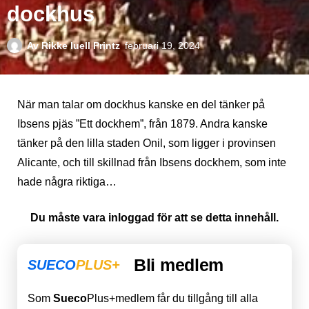
dockhus
Av
Rikke Iuell Printz
februari 19, 2024
När man talar om dockhus kanske en del tänker på
Ibsens pjäs ”Ett dockhem”, från 1879. Andra kanske
tänker på den lilla staden Onil, som ligger i provinsen
Alicante, och till skillnad från Ibsens dockhem, som inte
hade några riktiga…
Du måste vara inloggad för att se detta innehåll.
Bli medlem
SUECO
PLUS+
Som
Sueco
Plus+medlem får du tillgång till alla