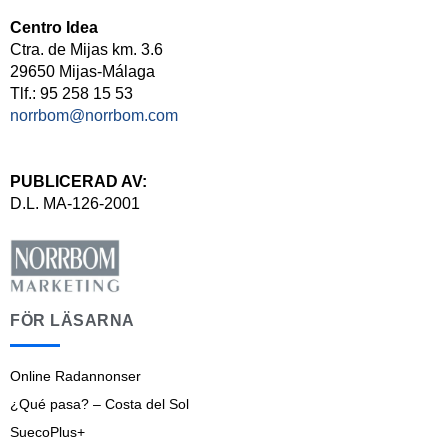
Centro Idea
Ctra. de Mijas km. 3.6
29650 Mijas-Málaga
Tlf.: 95 258 15 53
norrbom@norrbom.com
PUBLICERAD AV:
D.L. MA-126-2001
FÖR LÄSARNA
Online Radannonser
¿Qué pasa? – Costa del Sol
SuecoPlus+