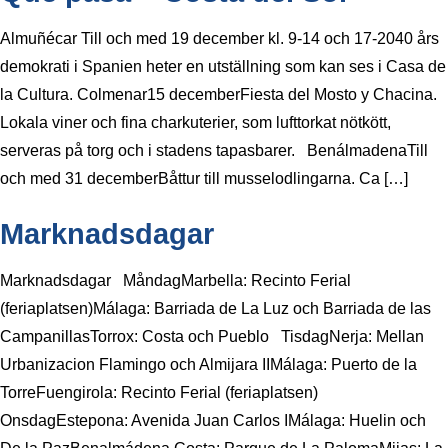
Almuñécar Till och med 19 december kl. 9-14 och 17-2040 års
demokrati i Spanien heter en utställning som kan ses i Casa de
la Cultura. Colmenar15 decemberFiesta del Mosto y Chacina.
Lokala viner och fina charkuterier, som lufttorkat nötkött,
serveras på torg och i stadens tapasbarer. BenálmadenaTill
och med 31 decemberBåttur till musselodlingarna. Ca […]
Marknadsdagar
Marknadsdagar MåndagMarbella: Recinto Ferial
(feriaplatsen)Málaga: Barriada de La Luz och Barriada de las
CampanillasTorrox: Costa och Pueblo TisdagNerja: Mellan
Urbanizacion Flamingo och Almijara IIMálaga: Puerto de la
TorreFuengirola: Recinto Ferial (feriaplatsen)
OnsdagEstepona: Avenida Juan Carlos IMálaga: Huelin och