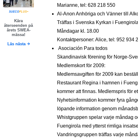
Marianne, tel: 628 218 550
SUECO
PLUS+
Al-Anon Anhöriga och Vänner till Alko
Kära
Träffas i Svenska Kyrkan i Fuengirol
återseenden på
årets SWEA-
Måndagar kl. 18.00
mässa!
Kontaktpersoner: Alice, tel: 952 934 
Läs nästa
Asociación Para todos
Skandinavisk förening för Norge-Sve
Medlemskort för 2009:
Medlemsavgiften för 2009 kan beställ
Restaurant Regina i hamnen i Fuengir
kommer att finnas. Medlemspris för ett
Nyhetsinformation kommer fyra gång
löpande information genom månadsb
Whistgruppen spelar varje måndag oc
Fuengirola med ytterst rimliga insatse
Vandringsgruppen träffas varje månda