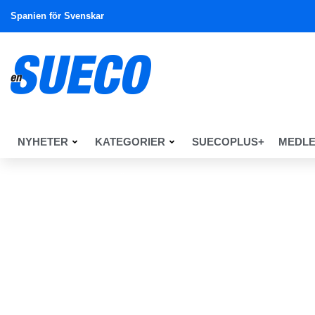
Spanien för Svenskar
NYHETER
KATEGORIER
SUECOPLUS+
MEDL
En Sueco
Nyheter
Övrigt
KLUBBAR och Föreningar