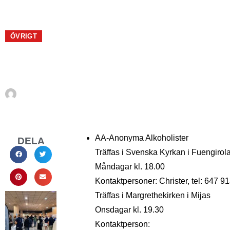
ÖVRIGT
KLUBBAR och F
Av
En Sueco
september 10, 2019
AA-Anonyma Alkoholister
DELA
Träffas i Svenska Kyrkan i Fuengirol
Måndagar kl. 18.00
Kontaktpersoner: Christer, tel: 647 9
Träffas i Margrethekirken i Mijas
Onsdagar kl. 19.30
Kontaktperson: