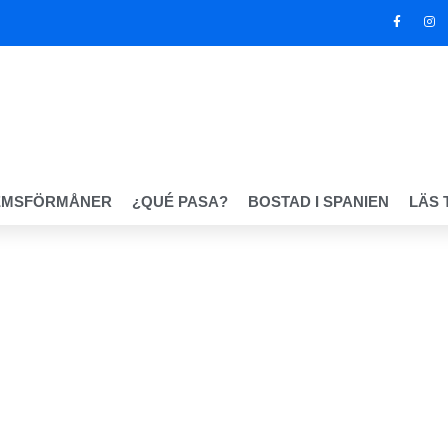
EMSFÖRMÅNER
¿QUÉ PASA?
BOSTAD I SPANIEN
LÄS 