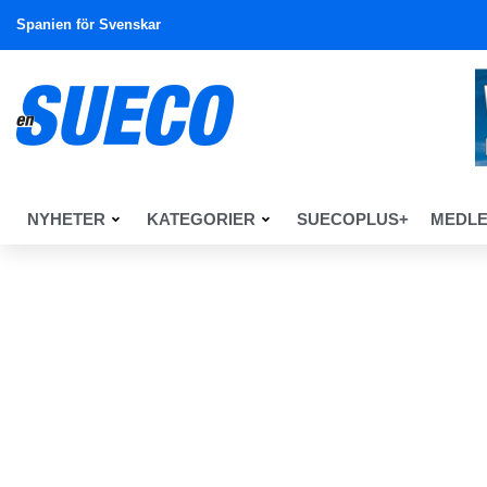
Spanien för Svenskar
NYHETER
KATEGORIER
SUECOPLUS+
MEDL
En Sueco
Tema
Tema & Debatt
Krig för fred