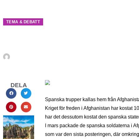
TEMA & DEBATT
Krig för fred
Av
Jette Christiansen
mars 31, 2013
DELA
Spanska trupper kallas hem från Afghanista
Kriget för freden i Afghanistan har kostat 1
har det dessutom kostat den spanska staten
I mars packade de spanska soldaterna i Afg
som var den sista posteringen, där omkring 