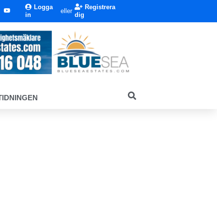
Logga
Registrera
eller
in
dig
TIDNINGEN