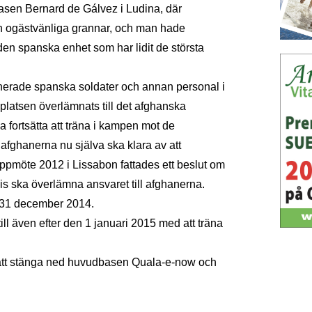
 basen Bernard de Gálvez i Ludina, där
ch ogästvänliga grannar, och man hade
 den spanska enhet som har lidit de största
ionerade spanska soldater och annan personal i
 platsen överlämnats till det afghanska
 fortsätta att träna i kampen mot de
afghanerna nu själva ska klara av att
pmöte 2012 i Lissabon fattades ett beslut om
vis ska överlämna ansvaret till afghanerna.
 31 december 2014.
ill även efter den 1 januari 2015 med att träna
att stänga ned huvudbasen Quala-e-now och