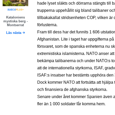
hade lyset släkts och dörrarna stängts till
trupperna uppehållit sig bland talibaner o
SUECO
PLUS+
Kataloniens
tillbakakallat stridsenheten COP, vilken är
mystiska berg -
förlusterna.
Montserrat
Fram till dess har det funnits 1 606 utstat
Läs nästa
Afghanistan. Lite i taget har uppgifterna på
försvaret, som de spanska enheterna nu ska
extremistiska islamisterna. NATO anser att 
bekämpa talibanerna och under NATO:s top
att de internationella styrkorna, ISAF, grad
ISAF:s insatser har bestämts upphöra den
Dock kommer NATO att fortsätta att hjälpa t
och finansiera de afghanska styrkorna.
Senare under året kommer Spanien även 
fler än 1 000 soldater får komma hem.