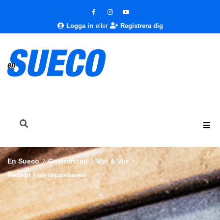
Logga in
eller
Registrera dig
En Sueco
Gastronomi
Mat & Vin
Recept från tapasbaren