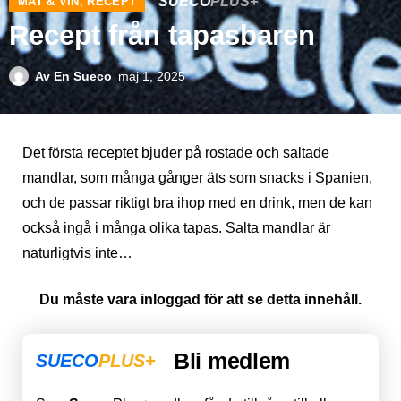
SUECO
PLUS+
MAT & VIN
,
RECEPT
Recept från tapasbaren
Av
En Sueco
maj 1, 2025
Det första receptet bjuder på rostade och saltade
mandlar, som många gånger äts som snacks i Spanien,
och de passar riktigt bra ihop med en drink, men de kan
också ingå i många olika tapas. Salta mandlar är
naturligtvis inte…
Du måste vara inloggad för att se detta innehåll.
Bli medlem
SUECO
PLUS+