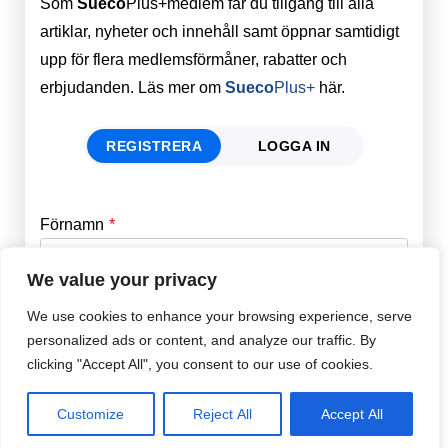
Som
Sueco
Plus+medlem får du tillgång till alla
artiklar, nyheter och innehåll samt öppnar samtidigt
upp för flera medlemsförmåner, rabatter och
erbjudanden. Läs mer om
Sueco
Plus+
här.
REGISTRERA
LOGGA IN
Förnamn
Email
*
We value your privacy
Efternamn
Password
*
We use cookies to enhance your browsing experience, serve
personalized ads or content, and analyze our traffic. By
clicking "Accept All", you consent to our use of cookies.
Remember Me
E-post
*
Customize
Reject All
Accept All