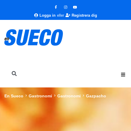
Logga in
eller
Registrera dig
En Sueco
Gastronomi
Gastronomi
Gazpacho