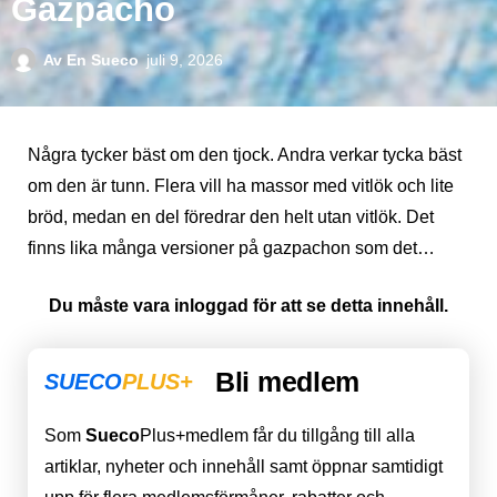
Gazpacho
Av
En Sueco
juli 9, 2026
Några tycker bäst om den tjock. Andra verkar tycka bäst
om den är tunn. Flera vill ha massor med vitlök och lite
bröd, medan en del föredrar den helt utan vitlök. Det
finns lika många versioner på gazpachon som det…
Du måste vara inloggad för att se detta innehåll.
Bli medlem
SUECO
PLUS+
Som
Sueco
Plus+medlem får du tillgång till alla
artiklar, nyheter och innehåll samt öppnar samtidigt