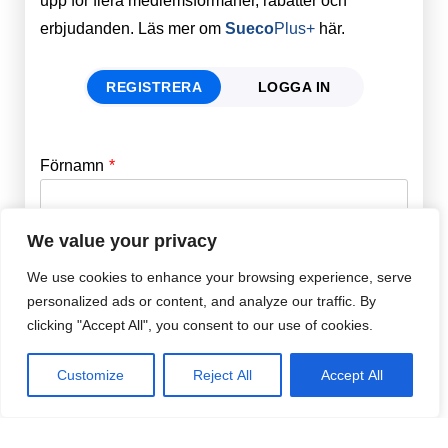
upp för flera medlemsförmåner, rabatter och
erbjudanden. Läs mer om
Sueco
Plus+
här.
REGISTRERA
LOGGA IN
Förnamn
Email
*
We value your privacy
Efternamn
Password
*
We use cookies to enhance your browsing experience, serve
personalized ads or content, and analyze our traffic. By
clicking "Accept All", you consent to our use of cookies.
Remember Me
E-post
*
Customize
Reject All
Accept All
Lösenord
*