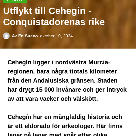
Utflykt till Cehegín -
Conquistadorenas rike
Av
En Sueco
oktober 10, 2024
Cehegín ligger i nordvästra Murcia-
regionen, bara några tiotals kilometer
från den Andalusiska gränsen. Staden
har drygt 15 000 invånare och ger intryck
av att vara vacker och välskött.
Cehegín har en mångfaldig historia och
är ett eldorado för arkeologer. Här finns
lager på lager med spår efter olika