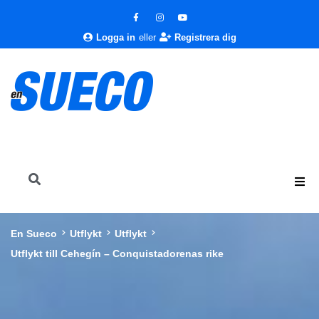
Logga in
eller
Registrera dig
En Sueco
Utflykt
Utflykt
Utflykt till Cehegín – Conquistadorenas rike