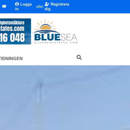
Logga
Registrera
eller
in
dig
TIDNINGEN