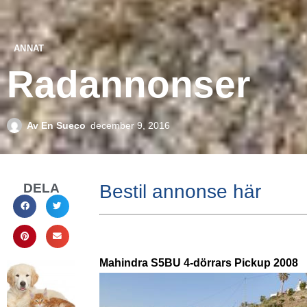
ANNAT
Radannonser
Av
En Sueco
december 9, 2016
DELA
Bestil annonse här
Mahindra S5BU 4-dörrars Pickup 2008