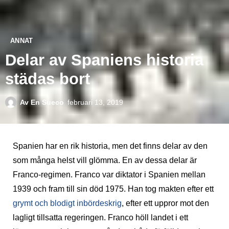
ANNAT
Delar av Spaniens historia
städas bort
Av
En Sueco
februari 13, 2019
Spanien har en rik historia, men det finns delar av den
som många helst vill glömma. En av dessa delar är
Franco-regimen. Franco var diktator i Spanien mellan
1939 och fram till sin död 1975. Han tog makten efter ett
grymt och blodigt inbördeskrig
, efter ett uppror mot den
lagligt tillsatta regeringen. Franco höll landet i ett