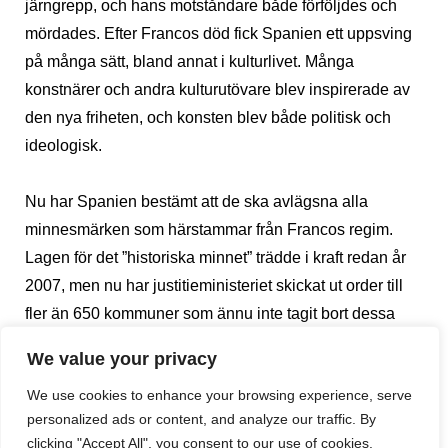
järngrepp, och hans motståndare både förföljdes och
mördades. Efter Francos död fick Spanien ett uppsving
på många sätt, bland annat i kulturlivet. Många
konstnärer och andra kulturutövare blev inspirerade av
den nya friheten, och konsten blev både politisk och
ideologisk.
Nu har Spanien bestämt att de ska avlägsna alla
minnesmärken som härstammar från Francos regim.
Lagen för det ”historiska minnet” trädde i kraft redan år
2007, men nu har justitieministeriet skickat ut order till
fler än 650 kommuner som ännu inte tagit bort dessa
minnesmärken. Ordern säger att de ska göra sig av med
We value your privacy
alla monument på offentlig plats som hedrar Franco. Alla
We use cookies to enhance your browsing experience, serve
statyer på Franco och hans generaler ska tas bort, och
personalized ads or content, and analyze our traffic. By
alla gator eller torg döpta efter dem ska byta namn. Det
clicking "Accept All", you consent to our use of cookies.