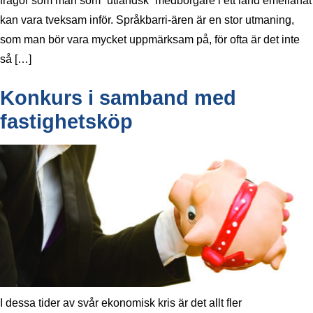
frågor som man som ”utländsk” medborgare i ett land emellanåt
kan vara tveksam inför. Språkbarri-ären är en stor utmaning,
som man bör vara mycket uppmärksam på, för ofta är det inte
så […]
Konkurs i samband med
fastighetsköp
I dessa tider av svår ekonomisk kris är det allt fler