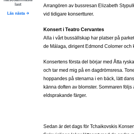
last
Arrangören av bussresan Elizabeth Stypul
Läs nästa
vid tidigare konsertturer.
Konsert i Teatro Cervantes
Alla i vårt bussällskap har platser på park
de Málaga, dirigent Edmond Colomer och kv
Konsertens första del börjar med Åtta ryska 
och tar med mig på en dagdrömsresa. Tone
hoppandes på stenarna i en bäck, lätt da
känna doften av blomster. Sommaren följs a
eldsprakande färger.
Sedan är det dags för Tchaikovskis Konsert f