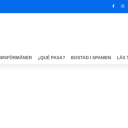
EMSFÖRMÅNER
¿QUÉ PASA?
BOSTAD I SPANIEN
LÄS 