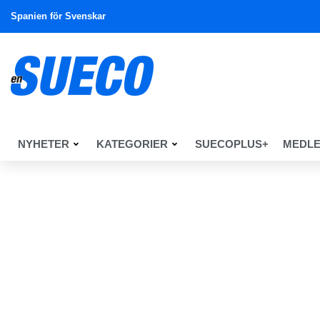
Spanien för Svenskar
NYHETER
KATEGORIER
SUECOPLUS+
MEDL
En Sueco
Kultur
Kultur
Busstur och klassisk musik