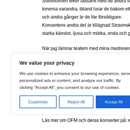
Soloviolinen leker lättsamt med de andra s
tonerna varandra, ibland lurar de bakom e
och andra gånger är de lite försiktigare.
Konsertens andra del är tillägnad Stravinsk
starka känslor, ljusa och mörka, onda och 
När jag lämnar teatern med mina medresenä
håller i sig hela bussresan tillbaka till Fu
We value your privacy
Kvällen har verkligen varit värd varenda mi
We use cookies to enhance your browsing experience, serv
La Orquesta Filarmónica de Málaga (OF
personalized ads or content, and analyze our traffic. By
clicking "Accept All", you consent to our use of cookies.
Orkestern är ett konsortium mellan Málag
önskar en egen symfoniorkester i Málaga. D
Customize
Reject All
Accept All
Europa och har även gett konserter i Sveri
jubileum.
Läs mer om OFM och deras konserter på: