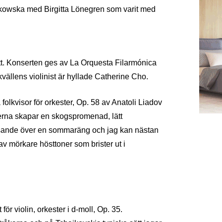
kowska med Birgitta Lönegren som varit med
ett. Konserten ges av La Orquesta Filarmónica
ällens violinist är hyllade Catherine Cho.
folkvisor för orkester, Op. 58 av Anatoli Liadov
rna skapar en skogspromenad, lätt
nsande över en sommaräng och jag kan nästan
v mörkare hösttoner som brister ut i
ör violin, orkester i d-moll, Op. 35.