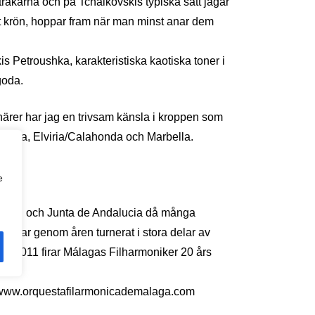
tråkarna och på Tchaikovskis typiska sätt jagar
tt krön, hoppar fram när man minst anar dem
is Petroushka, karakteristiska kaotiska toner i
goda.
rer har jag en trivsam känsla i kroppen som
engirola, Elviria/Calahonda och Marbella.
nut!
e
M)
a Stad och Junta de Andalucia då många
e har genom åren turnerat i stora delar av
ge. 2011 firar Málagas Filharmoniker 20 års
 www.orquestafilarmonicademalaga.com