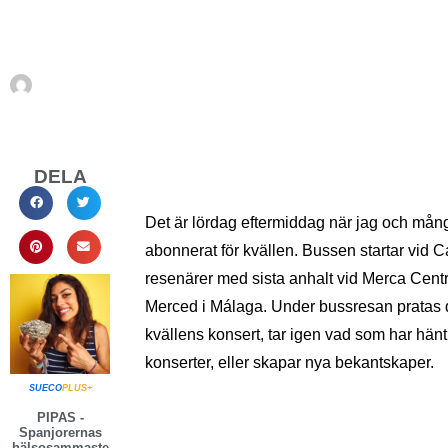
Busstur och kla
Av
Sara Laine
september 30, 2010
DELA
Det är lördag eftermiddag när jag och mån
abonnerat för kvällen. Bussen startar vid C
resenärer med sista anhalt vid Merca Centro
Merced i Málaga. Under bussresan pratas 
kvällens konsert, tar igen vad som har hänt
konserter, eller skapar nya bekantskaper.
SUECO
PLUS+
PIPAS -
Spanjorernas
hälsosammaste