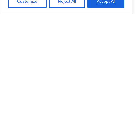
Customize
Reject All
Accept All
Lösenord
*
Repetera Lösenord
*
Jag accepterar Norrbom Marketings
handels- och
prenumerationsvillkor
*
Välj medlemskap
SuecoPlus+ (Årligt)
–
€
60
/
1 år
Spara 44%
SuecoPlus+
–
€
36
/
6 månader
Spara 33%
SuecoPlus+ (månadsvis)
–
€
9
/
1 månad