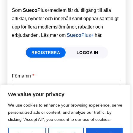
Som
Sueco
Plus+medlem får du tillgång till alla
artiklar, nyheter och innehåll samt öppnar samtidigt
upp för flera medlemsförmåner, rabatter och
erbjudanden. Läs mer om
Sueco
Plus+
här.
REGISTRERA
LOGGA IN
Förnamn
Email
*
We value your privacy
Efternamn
Password
*
We use cookies to enhance your browsing experience, serve
personalized ads or content, and analyze our traffic. By
clicking "Accept All", you consent to our use of cookies.
Remember Me
E-post
*