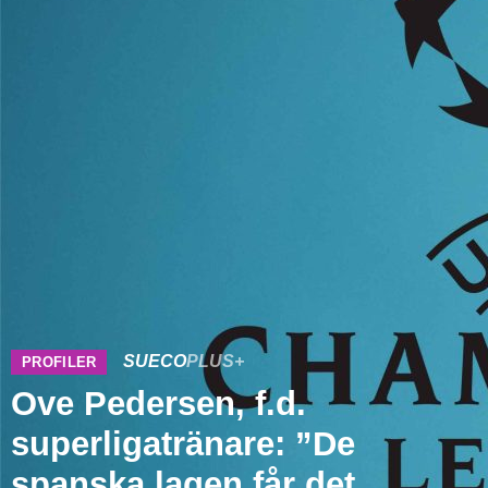
SUECO
PLUS+
PROFILER
Ove Pedersen, f.d.
superligatränare: ”De
spanska lagen får det