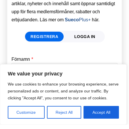
artiklar, nyheter och innehåll samt öppnar samtidigt
upp för flera medlemsförmåner, rabatter och
erbjudanden. Läs mer om
Sueco
Plus+
här.
REGISTRERA
LOGGA IN
Förnamn
Email
*
We value your privacy
Efternamn
Password
*
We use cookies to enhance your browsing experience, serve
personalized ads or content, and analyze our traffic. By
clicking "Accept All", you consent to our use of cookies.
Remember Me
E-post
*
Customize
Reject All
Accept All