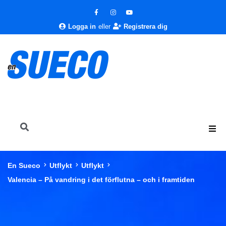
Logga in
eller
Registrera dig
En Sueco
Utflykt
Utflykt
Valencia – På vandring i det förflutna – och i framtiden