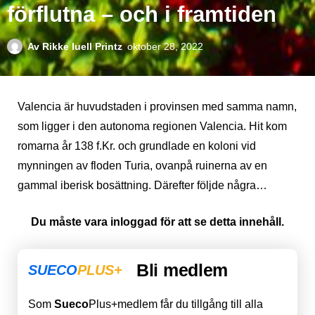
förflutna – och i framtiden
Av
Rikke Iuell Printz
oktober 28, 2022
Valencia är huvudstaden i provinsen med samma namn,
som ligger i den autonoma regionen Valencia. Hit kom
romarna år 138 f.Kr. och grundlade en koloni vid
mynningen av floden Turia, ovanpå ruinerna av en
gammal iberisk bosättning. Därefter följde några…
Du måste vara inloggad för att se detta innehåll.
Bli medlem
SUECO
PLUS+
Som
Sueco
Plus+medlem får du tillgång till alla