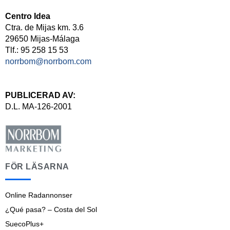
Centro Idea
Ctra. de Mijas km. 3.6
29650 Mijas-Málaga
Tlf.: 95 258 15 53
norrbom@norrbom.com
PUBLICERAD AV:
D.L. MA-126-2001
FÖR LÄSARNA
Online Radannonser
¿Qué pasa? – Costa del Sol
SuecoPlus+