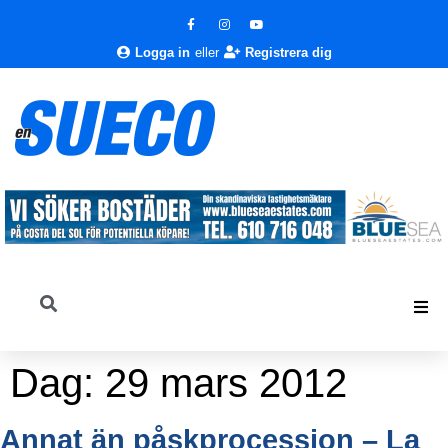
Logga in
eller
Registrera dig
Dag:
29 mars 2012
Annat än påskprocession – La