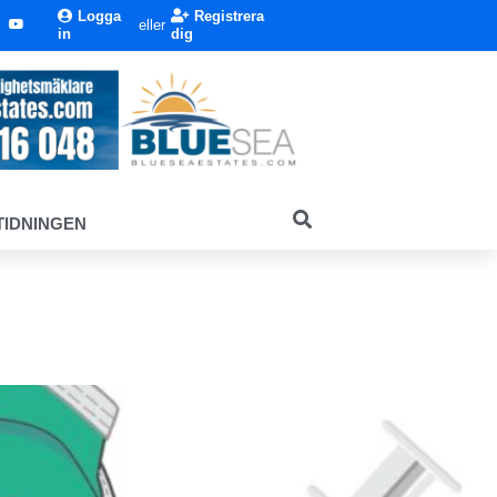
Logga
Registrera
eller
in
dig
TIDNINGEN