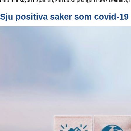
bära munskydd i Spanien, kan du se poängen i det? Definitivt, m
Sju positiva saker som covid-19 