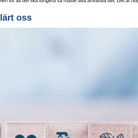
en för att det ska fungera sa måste alla använda det. Det är no
lärt oss