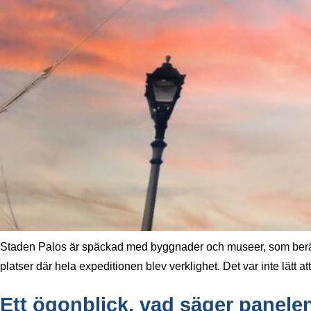
Staden Palos är späckad med byggnader och museer, som berätta
platser där hela expeditionen blev verklighet. Det var inte lätt at
Ett ögonblick, vad säger panel