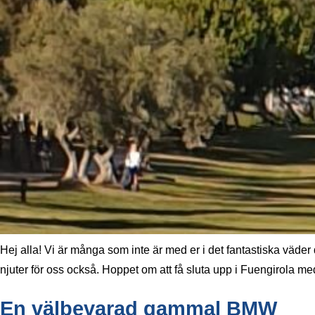
Hej alla! Vi är många som inte är med er i det fantastiska väder 
njuter för oss också. Hoppet om att få sluta upp i Fuengirola me
En välbevarad gammal BMW