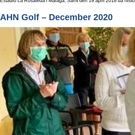
Estadio La Rosaleda i Málaga. Samt den 19 april 2018 då hist
AHN Golf – December 2020