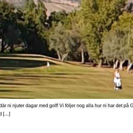
där ni njuter dagar med golf! Vi följer nog alla hur ni har det p
d […]