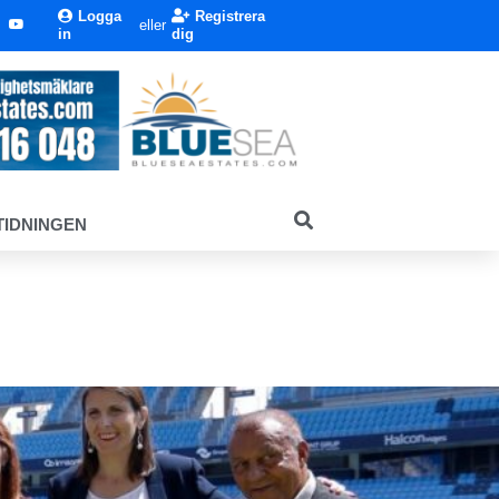
Logga
Registrera
eller
in
dig
TIDNINGEN