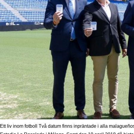
Ett liv inom fotboll Två datum finns inpräntade i alla malagueñ