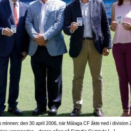
os minnen: den 30 april 2006, när Málaga CF åkte ned i division