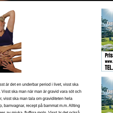
st är det en underbar period i livet, visst ska
t. Visst ska man när man är gravid vara söt och
, visst ska man tala om graviditeten hela
, barnvagnar, recept på barnmat m.m. Allting
ges av mjuka, fluffiga moln. Visst är det också