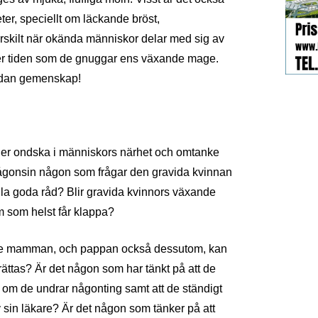
ter, speciellt om läckande bröst,
skilt när okända människor delar med sig av
der tiden som de gnuggar ens växande mage.
sådan gemenskap!
a eller ondska i människors närhet och omtanke
någonsin någon som frågar den gravida kvinnan
lla goda råd? Blir gravida kvinnors växande
som helst får klappa?
nde mamman, och pappan också dessutom, kan
erättas? Är det någon som har tänkt på att de
ga om de undrar någonting samt att de ständigt
v sin läkare? Är det någon som tänker på att