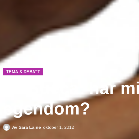
TEMA & DEBATT
La Sueca: har mi
egendom?
Av
Sara Laine
oktober 1, 2012