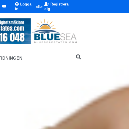
Logga
Registrera
eller
in
dig
TIDNINGEN