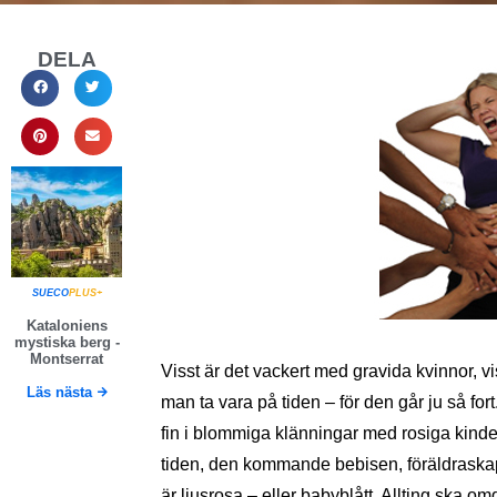
DELA
SUECO
PLUS+
Kataloniens
mystiska berg -
Montserrat
Visst är det vackert med gravida kvinnor, vis
Läs nästa
man ta vara på tiden – för den går ju så for
fin i blommiga klänningar med rosiga kinder
tiden, den kommande bebisen, föräldraskap
är ljusrosa – eller babyblått. Allting ska om