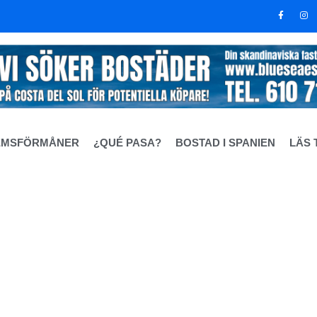
EMSFÖRMÅNER
¿QUÉ PASA?
BOSTAD I SPANIEN
LÄS 
livit allmän egendom?