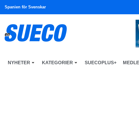
Spanien för Svenskar
NYHETER
KATEGORIER
SUECOPLUS+
MEDL
En Sueco
Tema
Tema & Debatt
La Sueca: har min mage b