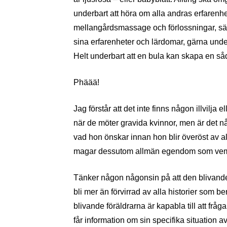
underbart att höra om alla andras erfarenhe
mellangårdsmassage och förlossningar, sär
sina erfarenheter och lärdomar, gärna un
Helt underbart att en bula kan skapa en 
Phäää!
Jag förstår att det inte finns någon illvilj
när de möter gravida kvinnor, men är det 
vad hon önskar innan hon blir överöst av a
magar dessutom allmän egendom som vem 
Tänker någon någonsin på att den bliva
bli mer än förvirrad av alla historier som b
blivande föräldrarna är kapabla till att frå
får information om sin specifika situation a