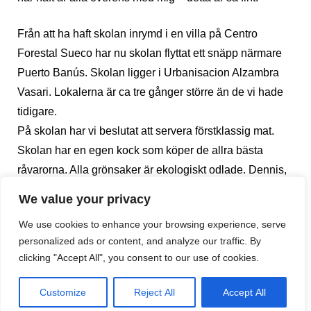
Från att ha haft skolan inrymd i en villa på Centro
Forestal Sueco har nu skolan flyttat ett snäpp närmare
Puerto Banús. Skolan ligger i Urbanisacion Alzambra
Vasari. Lokalerna är ca tre gånger större än de vi hade
tidigare.
På skolan har vi beslutat att servera förstklassig mat.
Skolan har en egen kock som köper de allra bästa
råvarorna. Alla grönsaker är ekologiskt odlade. Dennis,
kocken, berättar att all mat är lagad från grunden.
We value your privacy
När vi frågar några av barnen i de olika klasserna om
We use cookies to enhance your browsing experience, serve
vad de tycker om våra nya lokaler säger de:
personalized ads or content, and analyze our traffic. By
Leonora, årskurs 5: Lokalerna är större och det gör att
clicking "Accept All", you consent to our use of cookies.
jag kan koncentrera mig bättre, jag har mer plats. Jag lär
mig mer här! Det är också skönt att vi har fått fler och
Customize
Reject All
Accept All
bättre toaletter. Allt har blivit bättre!