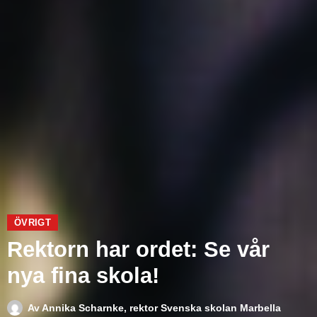
ÖVRIGT
Rektorn har ordet: Se vår
nya fina skola!
Av
Annika Scharnke, rektor Svenska skolan Marbella