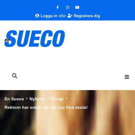
Logga in
eller
Registrera dig
En Sueco
Nyheter
Övrigt
Rektorn har ordet: Se vår nya fina skola!